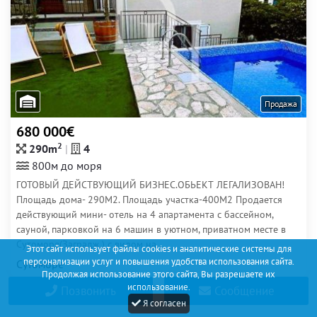
Продажа
680 000€
2
290m
4
800м до моря
ГОТОВЫЙ ДЕЙСТВУЮЩИЙ БИЗНЕС.ОБЬЕКТ ЛЕГАЛИЗОВАН!
Площадь дома- 290М2. Площадь участка-400М2 Продается
действующий мини- отель на 4 апартамента с бассейном,
сауной, парковкой на 6 машин в уютном, приватном месте в
Сутоморе(Заградж ) с видом на...
Этот сайт использует файлы cookies и аналитические системы для
персонализации услуг и повышения удобства использования сайта.
Сутоморе
Продолжая использование этого сайта, Вы разрешаете их
использование.
Позвонить
Сообщение
Я согласен