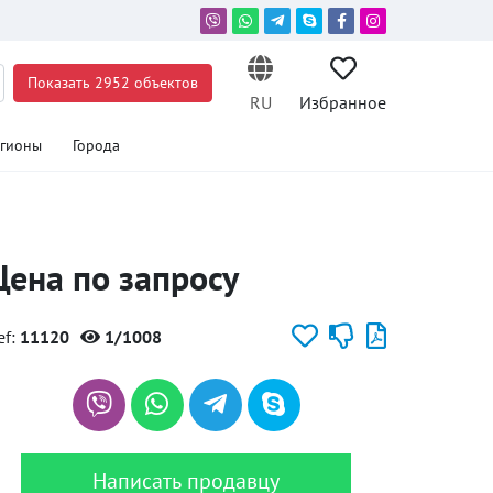
Показать 2952 объектов
RU
Избранное
егионы
Города
Цена по запросу
ef:
11120
1/1008
Написать продавцу