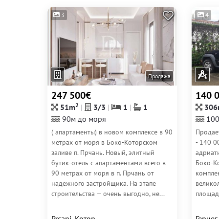
3
4
Продажа
247 500€
140 
2
51m
3/3
1
1
306
90м до моря
100
( апартаменты) в новом комплексе в 90
Продае
метрах от моря в Боко-Которском
- 140 0
заливе п. Прчань. Новый, элитный
адриат
бутик-отель с апартаментами всего в
Боко-Ко
90 метрах от моря в п. Прчань от
комплек
надежного застройщика. На этапе
великол
строительства — очень выгодно, не...
площадь
Prcanj, Котор
Герцег