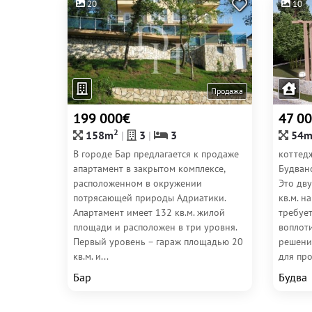
20
10
Продажа
199 000€
47 0
2
158m
3
3
54
В городе Бар предлагается к продаже
коттед
апартамент в закрытом комплексе,
Будван
расположенном в окружении
Это дв
потрясающей природы Адриатики.
кв.м. н
Апартамент имеет 132 кв.м. жилой
требует
площади и расположен в три уровня.
воплот
Первый уровень – гараж площадью 20
решени
кв.м. и...
для про
Бар
Будва