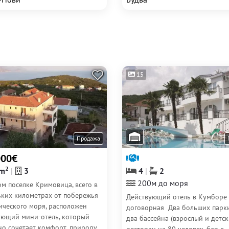
15
Продажа
000€
2
m
3
4
2
200м до моря
м поселке Кримовица, всего в
ьких километрах от побережья
Действующий отель в Кумборе 
ического моря, расположен
договорная Два больших парки
ующий мини-отель, который
два бассейна (взрослый и детск
но сочетает комфорт, природу