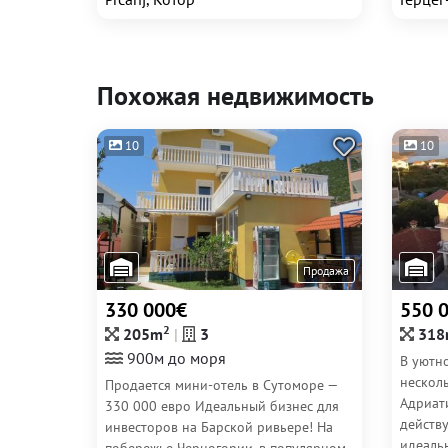
Похожая недвижимость
10
10
Продажа
330 000€
550 
2
205m
3
318
900м до моря
В уютно
нескол
Продается мини-отель в Сутоморе —
Адриат
330 000 евро Идеальный бизнес для
действ
инвесторов на Барской ривьере! На
идеаль