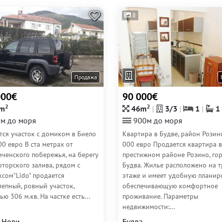
8
Продажа
000€
90 000€
2
2
m
46m
3/3
1
1
м до моря
900м до моря
тся участок с домиком в Биело
Квартира в Будве, район Розин
00 евро В ста метрах от
000 евро Продается квартира в
иченского побережья, на берегу
престижном районе Розино, го
торского залива, рядом с
Будва. Жилье расположено на 
сом"Lido" продается
этаже и имеет удобную планир
епный, ровный участок,
обеспечивающую комфортное
ю 306 м.кв. На частке есть...
проживание. Параметры
недвижимости:...
-Нови
Будва