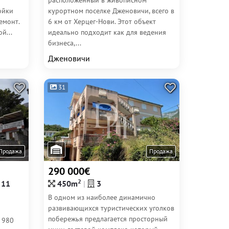
расположенный в живописном
ойки
курортном поселке Дженовичи, всего в
емонт.
6 км от Херцег-Нови. Этот объект
й...
идеально подходит как для ведения
бизнеса,...
Дженовичи
31
Продажа
Продажа
290 000€
2
11
450m
3
В одном из наиболее динамично
развивающихся туристических уголков
побережья предлагается просторный
 980