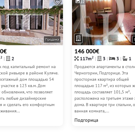
12
Продажа
00€
146 000€
2
2
m
2
117m
3
3
1
ж под капитальный ремонт на
Продаются апартаменты в стол
ской ривьере в районе Куляче.
Черногории, Подгорице. Эта
ухэтажный дом площадью 54
просторная квартира общей
а участке в 123 кв.м. Дом
площадью 117 м², из которых 
 обновления, что позволяет
площадь составляет 101,5 м²,
ить любые дизайнерские
расположена на третьем этаже
я и сделать его комфортным
дома. В квартире три спальни, 
живания...
ванная комната,...
Подгорица