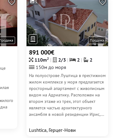
5
Продажа
Продажа
891 000€
2
110m
2/3
2
2
150м до моря
ице
На полуострове Луштица в престижном
жилом комплексе у моря предлагается
жилая
просторный апартамент с живописным
видом на Адриатику. Расположен на
 жилого
втором этаже из трех, этот объект
одна
является частью архитектурного
ансамбля в новой резиденции Ирис,...
Lushtica, Герцег-Нови