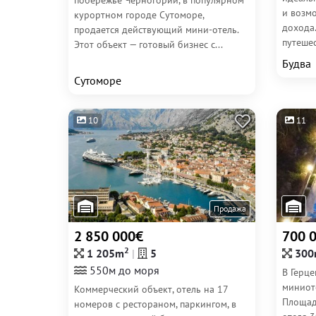
побережье Черногории, в популярном
и возм
курортном городе Сутоморе,
дохода.
продается действующий мини-отель.
путешес
Этот объект — готовый бизнес с...
Будва
Сутоморе
10
11
Продажа
2 850 000€
700 
2
1 205m
5
300
550м до моря
В Герц
миниот
Коммерческий объект, отель на 17
Площад
номеров с рестораном, паркингом, в