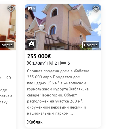
9
Продажа
Продажа
235 000€
2
170m
2
3
Срочная продажа дома в Жабляке —
235 000 евро Продается дом
о — 90
площадью 156 м² в живописном
горнолыжном курорте Жабляк, на
роде
севере Черногории. Объект
третьем
расположен на участке 260 м²,
овку,
окруженном вековыми лесами и
национальным парком....
Жабляк