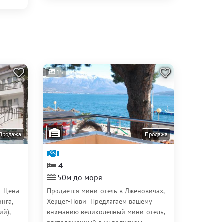
15
Продажа
Продажа
4
50м до моря
- Цена
Продается мини-отель в Дженовичах,
нга,
Херцег-Нови Предлагаем вашему
ий),
вниманию великолепный мини-отель,