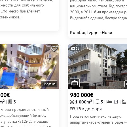
ресторан на 80 человек, бар в
ожности для стабильного
национальном стиле. Год постр
 Это место привлекает
2000, в 2011 был произведен р
твенников...
Видеонаблюдение, беспроводно
Kumbor, Герцег-Нови
15
Продажа
000€
980 000€
2
2
m
3
1 000m
5
11
75м до моря
ег-нови продается отличный
ель, действующий бизнес.
Продается комплекс из двух
ь участка -512м2, площадь
аппартаментов-отелей в Баре —