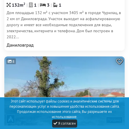
2
132m
1
3
1
Дом площадью 132 м² с участком 3405 м² в городе Чурилац, в
2 км от Даниловграда. Участок выходит на асфальтированную
дорогу и имеет все необходимые подключения для воды,
электричества, интернета и телефона. Дом был построен в
2022...
Даниловград
8
Этот сайт использует файлы cookies и аналитические системы для
персонализации услуг и повышения удобства использования сайта.
Продолжая использование этого сайта, Вы разрешаете их
использование.
Продажа
Я согласен