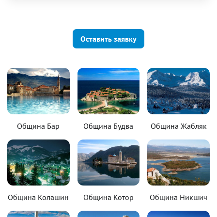
Оставить заявку
Община Бар
Община Будва
Община Жабляк
Община Колашин
Община Котор
Община Никшич