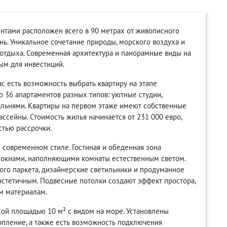
тами расположен всего в 90 метрах от живописного
нь. Уникальное сочетание природы, морского воздуха и
 отдыха. Современная архитектура и панорамные виды на
ым для инвестиций.
с есть возможность выбрать квартиру на этапе
о 36 апартаментов разных типов: уютные студии,
альнями. Квартиры на первом этаже имеют собственные
ссейны. Стоимость жилья начинается от 231 000 евро,
стью рассрочки.
современном стиле. Гостиная и обеденная зона
окнами, наполняющими комнаты естественным светом.
ого паркета, дизайнерские светильники и продуманное
стетичным. Подвесные потолки создают эффект простора,
м материалам.
сой площадью 10 м² с видом на море. Установлены
пление, а также есть возможность подключения