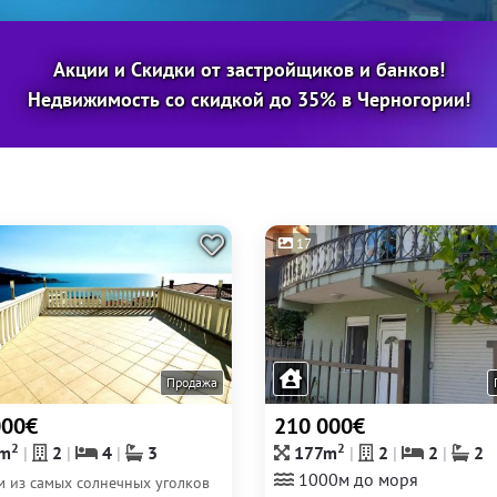
Акции и Скидки от застройщиков и банков!
Недвижимость со скидкой до 35% в Черногории!
17
Продажа
000€
210 000€
2
2
m
2
4
3
177m
2
2
2
1000м до моря
м из самых солнечных уголков