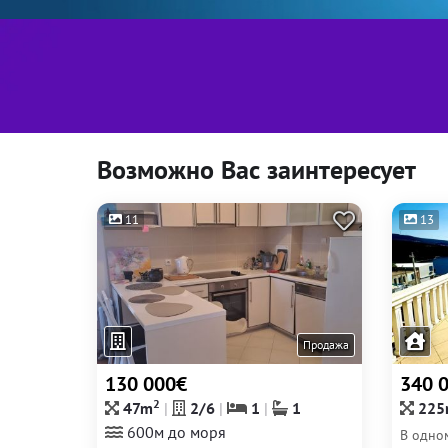
Возможно Вас заинтересует
11
13
Продажа
130 000€
340 
2
47m
2/6
1
1
225
600м до моря
В одно