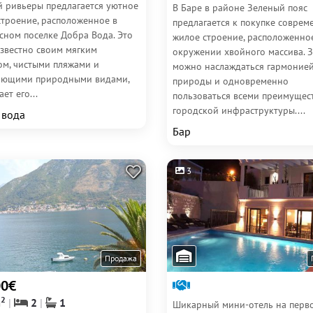
й ривьеры предлагается уютное
В Баре в районе Зеленый пояс
строение, расположенное в
предлагается к покупке соврем
сном поселке Добра Вода. Это
жилое строение, расположенно
известно своим мягким
окружении хвойного массива. 
ом, чистыми пляжами и
можно наслаждаться гармоние
ающими природными видами,
природы и одновременно
ет его...
пользоваться всеми преимущес
городской инфраструктуры....
 вода
Бар
3
Продажа
00€
2
m
2
1
Шикарный мини-отель на перв