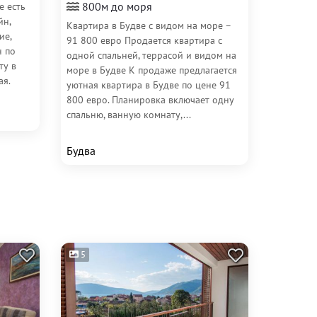
800м до моря
е есть
йн,
Квартира в Будве с видом на море –
ие,
91 800 евро Продается квартира с
н по
одной спальней, террасой и видом на
ту в
море в Будве К продаже предлагается
ая.
уютная квартира в Будве по цене 91
800 евро. Планировка включает одну
спальню, ванную комнату,...
Будва
5