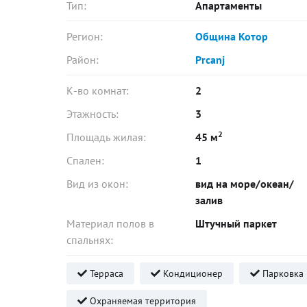
Тип:
Апартаменты
Регион:
Община Котор
Район:
Prcanj
К-во комнат:
2
Этажность:
3
2
Площадь жилая:
45 м
Спален:
1
Вид из окон:
вид на море/океан/
залив
Материал полов в
Штучный паркет
спальнях:
Терраса
Кондиционер
Парковка
Охраняемая территория