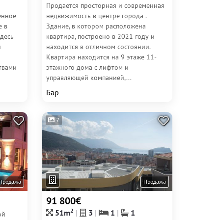
Продается просторная и современная
енное
недвижимость в центре города .
е в
Здание, в котором расположена
Здесь
квартира, построено в 2021 году и
й
находится в отличном состоянии.
Квартира находится на 9 этаже 11-
твами
этажного дома с лифтом и
управляющей компанией,...
Бар
7
Продажа
Продажа
91 800€
2
51m
3
1
1
ой