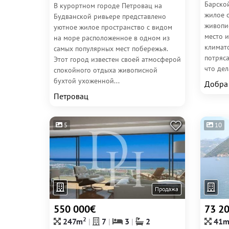
Барско
В курортном городе Петровац на
жилое 
Будванской ривьере представлено
живопи
уютное жилое пространство с видом
место 
на море расположенное в одном из
климат
самых популярных мест побережья.
потряс
Этот город известен своей атмосферой
что дела
спокойного отдыха живописной
бухтой ухоженной...
Добра
Петровац
5
10
Продажа
550 000€
73 2
2
247m
7
3
2
41