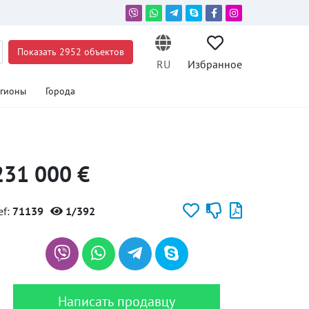
Показать 2952 объектов
RU
Избранное
егионы
Города
231 000 €
ef:
71139
1/392
Написать продавцу