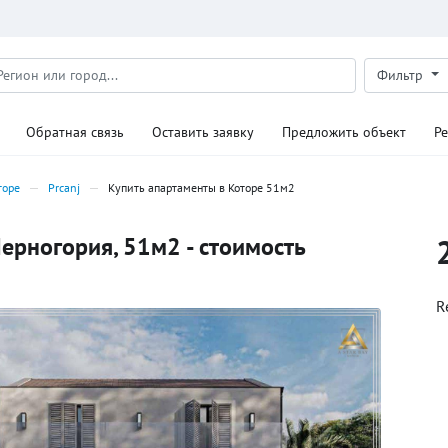
Фильтр
Обратная связь
Оставить заявку
Предложить объект
Р
торе
Prcanj
Купить апартаменты в Которе 51м2
Черногория, 51м2 - стоимость
R