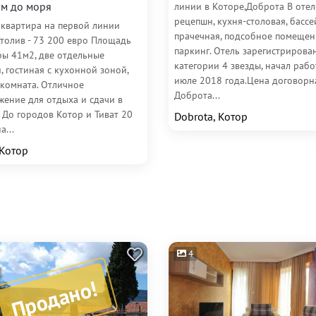
м до моря
линии в Которе,Доброта В отел
рецепшн, кухня-столовая, бассе
 квартира на первой линии
прачечная, подсобное помещен
Столив - 73 200 евро Площадь
паркинг. Отель зарегистрирова
ры 41м2, две отдельные
категории 4 звезды, начал рабо
, гостиная с кухонной зоной,
июле 2018 года.Цена договорн
 комната. Отличное
Доброта...
жение для отдыха и сдачи в
 До городов Котор и Тиват 20
Dobrota, Котор
а...
 Котор
4
Продано!