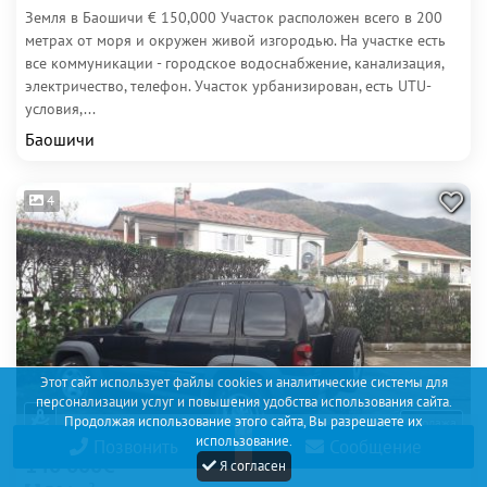
Земля в Баошичи € 150,000 Участок расположен всего в 200
метрах от моря и окружен живой изгородью. На участке есть
все коммуникации - городское водоснабжение, канализация,
электричество, телефон. Участок урбанизирован, есть UTU-
условия,...
Баошичи
4
Этот сайт использует файлы cookies и аналитические системы для
персонализации услуг и повышения удобства использования сайта.
Продолжая использование этого сайта, Вы разрешаете их
Продажа
использование.
Позвонить
Сообщение
140 000€
Я согласен
2