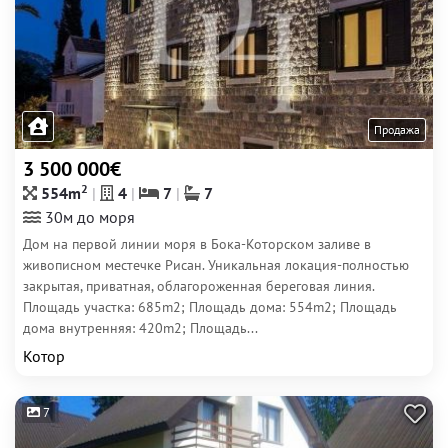
Продажа
3 500 000€
2
554m
4
7
7
30м до моря
Дом на первой линии моря в Бока-Которском заливе в
живописном местечке Рисан. Уникальная локация-полностью
закрытая, приватная, облагороженная береговая линия.
Площадь участка: 685m2; Площадь дома: 554m2; Площадь
дома внутренняя: 420m2; Площадь...
Котор
7