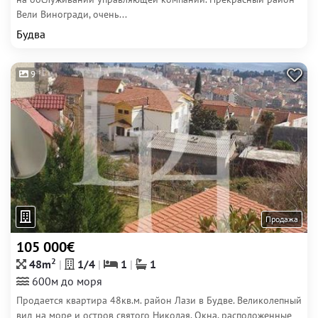
Вели Виногради, очень...
Будва
9
Продажа
105 000€
2
48m
1/4
1
1
600м до моря
Продается квартира 48кв.м. район Лази в Будве. Великолепный
вид на море и остров святого Николая. Окна, расположенные