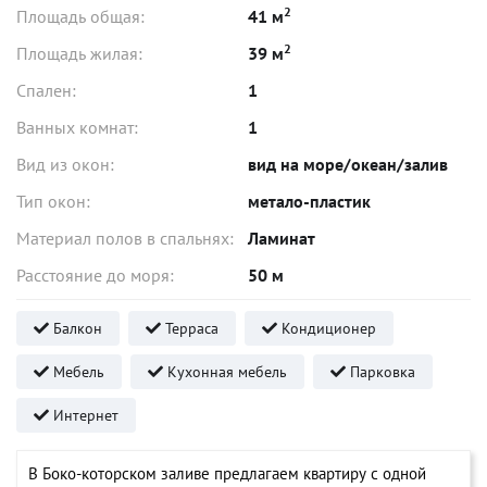
2
Площадь общая:
41 м
2
Площадь жилая:
39 м
Спален:
1
Ванных комнат:
1
Вид из окон:
вид на море/океан/залив
Тип окон:
метало-пластик
Материал полов в спальнях:
Ламинат
Расстояние до моря:
50 м
Балкон
Терраса
Кондиционер
Мебель
Кухонная мебель
Парковка
Интернет
В Боко-которском заливе предлагаем квартиру с одной