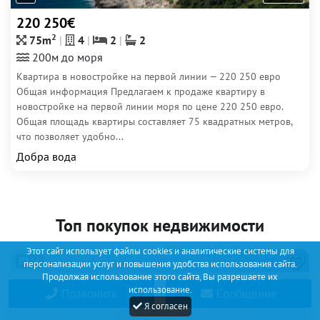
220 250€
2
75m
4
2
2
200м до моря
Квартира в новостройке на первой линии — 220 250 евро
Общая информация Предлагаем к продаже квартиру в
новостройке на первой линии моря по цене 220 250 евро.
Общая площадь квартиры составляет 75 квадратных метров,
что позволяет удобно...
Добра вода
Топ покупок недвижимости
Этот сайт использует файлы cookies и аналитические системы для
15
персонализации услуг и повышения удобства использования сайта.
Продолжая использование этого сайта, Вы разрешаете их
использование.
Позвонить
Сообщение
Я согласен