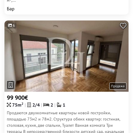
м²,...
Бар
6
Продажа
99 900€
2
75m
2/4
2
1
Продаются двухкомнатные квартиры новой постройки,
площадью 73м2 и 78м2. Структура обеих квартир: гостиная,
столовая, кухня, две спальни, Туалет Ванная комната Три
террасы В непосредственной близости детский сад, начальная