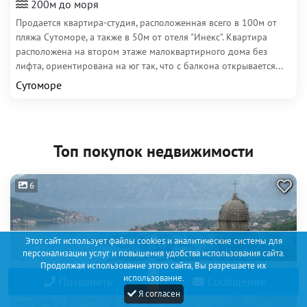
200м до моря
Продается квартира-студия, расположенная всего в 100м от
пляжа Сутоморе, а также в 50м от отеля "Инекс". Квартира
расположена на втором этаже малоквартирного дома без
лифта, ориентирована на юг так, что с балкона открывается...
Сутоморе
Топ покупок недвижимости
6
Этот сайт использует файлы cookies и аналитические системы для
персонализации услуг и повышения удобства использования сайта.
Продолжая использование этого сайта, Вы разрешаете их
использование.
Позвонить
Сообщение
Я согласен