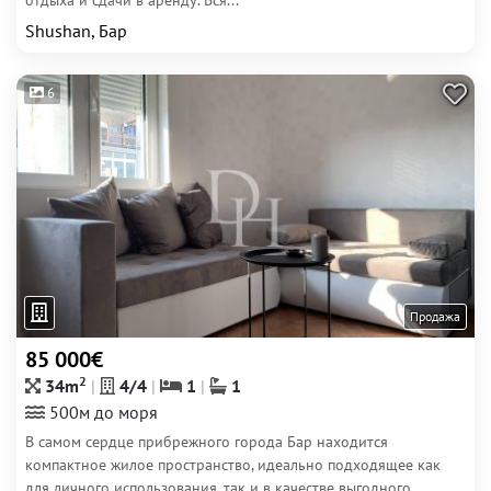
отдыха и сдачи в аренду. Вся...
Shushan, Бар
6
Продажа
85 000€
2
34m
4/4
1
1
500м до моря
В самом сердце прибрежного города Бар находится
компактное жилое пространство, идеально подходящее как
для личного использования, так и в качестве выгодного