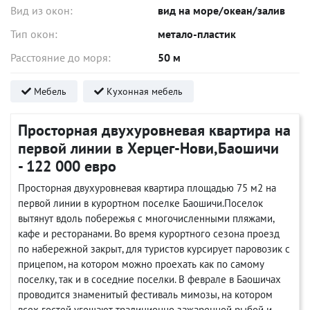
Вид из окон:
вид на море/океан/залив
Тип окон:
метало-пластик
Расстояние до моря:
50 м
Мебель
Кухонная мебель
Просторная двухуровневая квартира на
первой линии в Херцег-Нови,Баошичи
- 122 000 евро
Просторная двухуровневая квартира площадью 75 м2 на
первой линии в курортном поселке Баошичи.Поселок
вытянут вдоль побережья с многочисленными пляжами,
кафе и ресторанами. Во время курортного сезона проезд
по набережной закрыт, для туристов курсирует паровозик с
прицепом, на котором можно проехать как по самому
поселку, так и в соседние поселки. В феврале в Баошичах
проводится знаменитый фестиваль мимозы, на котором
всех гостей угощают традиционно зажаренной рыбой и