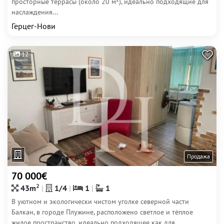
просторные террасы (около 20 м²), идеально подходящие для
наслаждения...
Герцег-Нови
12
Продажа
70 000€
2
43m
1/4
1
1
В уютном и экологически чистом уголке северной части
Балкан, в городе Плужине, расположено светлое и тёплое
жилое пространство, идеально подходящее как для