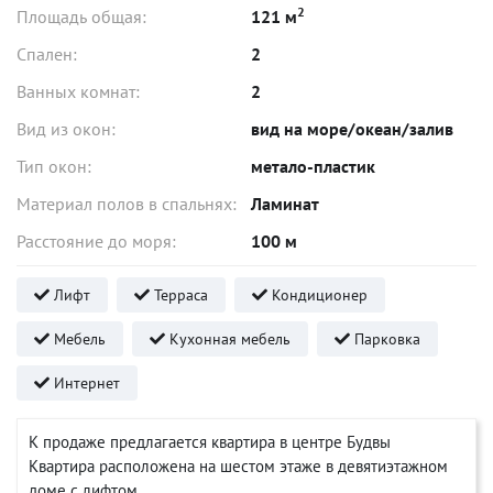
2
Площадь общая:
121 м
Спален:
2
Ванных комнат:
2
Вид из окон:
вид на море/океан/залив
Тип окон:
метало-пластик
Материал полов в спальнях:
Ламинат
Расстояние до моря:
100 м
Лифт
Терраса
Кондиционер
Мебель
Кухонная мебель
Парковка
Интернет
К продаже предлагается квартира в центре Будвы
Квартира расположена на шестом этаже в девятиэтажном
доме с лифтом