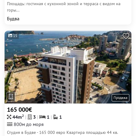
Площадь: гостиная с кухонной зоной и терраса с видом на
горы...
Будва
15
Продажа
165 000€
2
44m
3
1
1
800м до моря
Студия в Будве - 165 000 евро Квартира площадью 44 кв.