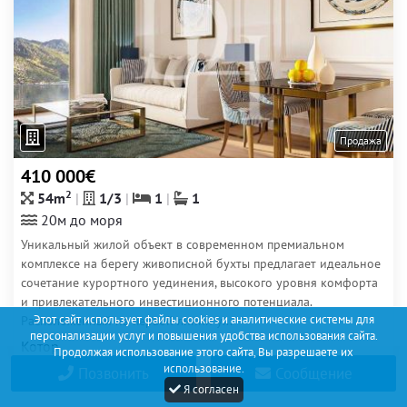
Продажа
410 000€
2
54m
1/3
1
1
20м до моря
Уникальный жилой объект в современном премиальном
комплексе на берегу живописной бухты предлагает идеальное
сочетание курортного уединения, высокого уровня комфорта
и привлекательного инвестиционного потенциала.
Этот сайт использует файлы cookies и аналитические системы для
Расположенный на первой линии у...
персонализации услуг и повышения удобства использования сайта.
Котор
Продолжая использование этого сайта, Вы разрешаете их
использование.
Позвонить
Сообщение
Я согласен