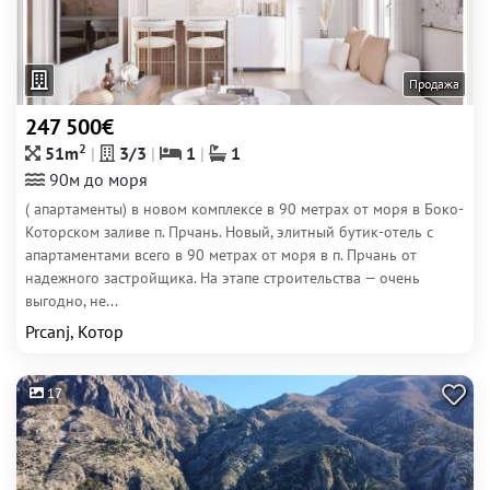
Продажа
247 500€
2
51m
3/3
1
1
90м до моря
( апартаменты) в новом комплексе в 90 метрах от моря в Боко-
Которском заливе п. Прчань. Новый, элитный бутик-отель с
апартаментами всего в 90 метрах от моря в п. Прчань от
надежного застройщика. На этапе строительства — очень
выгодно, не...
Prcanj, Котор
17