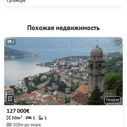
Сутоморе
Похожая недвижимость
6
Продажа
127 000€
2
50m
1
1
500м до моря