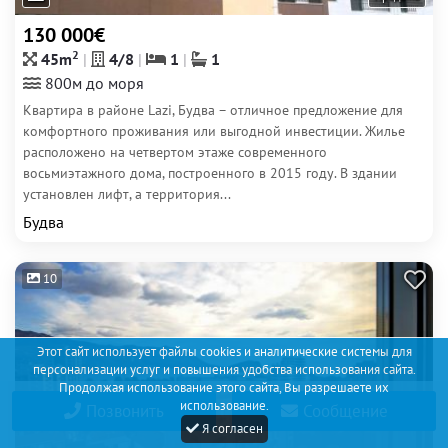
130 000€
2
45m
4/8
1
1
800м до моря
Квартира в районе Lazi, Будва – отличное предложение для
комфортного проживания или выгодной инвестиции. Жилье
расположено на четвертом этаже современного
восьмиэтажного дома, построенного в 2015 году. В здании
установлен лифт, а территория...
Будва
10
Этот сайт использует файлы cookies и аналитические системы для
персонализации услуг и повышения удобства использования сайта.
Продолжая использование этого сайта, Вы разрешаете их
использование.
Позвонить
Сообщение
Я согласен