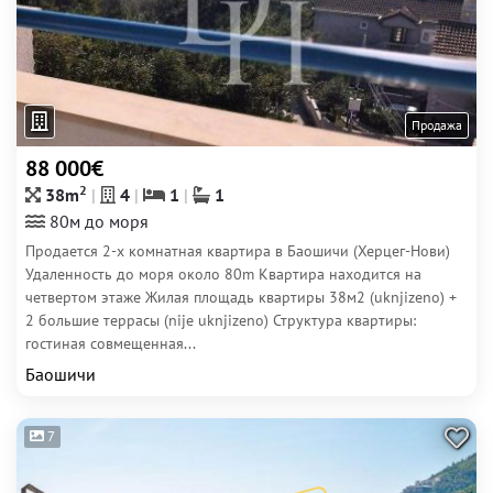
Продажа
88 000€
2
38m
4
1
1
80м до моря
Продается 2-х комнатная квартира в Баошичи (Херцег-Нови)
Удаленность до моря около 80m Квартира находится на
четвертом этаже Жилая площадь квартиры 38м2 (uknjizeno) +
2 большие террасы (nije uknjizeno) Структура квартиры:
гостиная совмещенная...
Баошичи
7