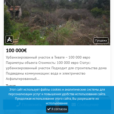
Продажа
100 000€
Урбанизированный участок в Тивате – 100 000 евро
Параметры объекта Стоимость: 100 000 евро Статус:
урбанизированный участок Подходит для строительства дома
Подведены коммуникации: вода и электричество
Асфальтированный...
Тиват
Этот сайт использует файлы cookies и аналитические системы для
персонализации услуг и повышения удобства использования сайта.
Продолжая использование этого сайта, Вы разрешаете их
2
использование.
Позвонить
Сообщение
Я согласен