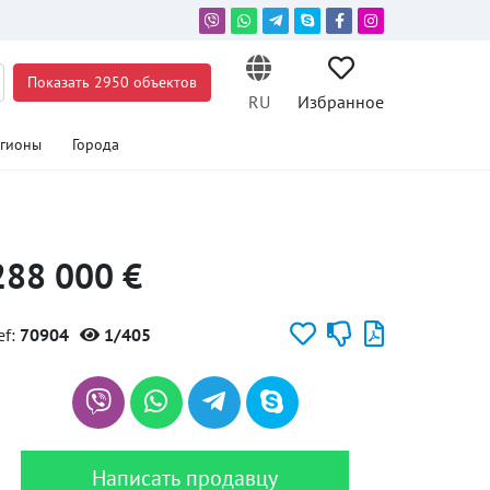
Показать 2950 объектов
RU
Избранное
егионы
Города
288 000 €
ef:
70904
1/405
Написать продавцу