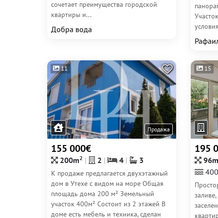
сочетает преимущества городской
панора
квартиры и...
Участок
условия
Добра вода
Рафаи
11
15
Продажа
155 000€
195 
2
200m
2
4
3
96
400
К продаже предлагается двухэтажный
дом в Утехе с видом на море Общая
Просто
площадь дома 200 м² Земельный
заливе,
участок 400м² Состоит из 2 этажей В
заселе
доме есть мебель и техника, сделан
кварти