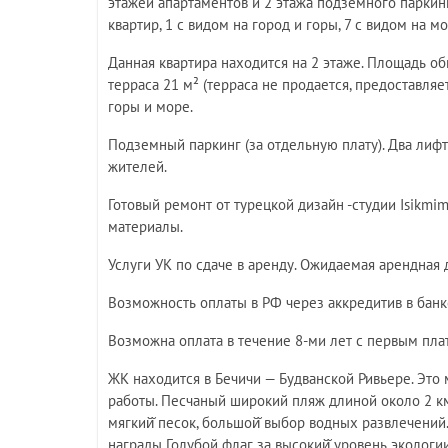
этажей апартаментов и 2 этажа подземного паркин
квартир, 1 с видом на город и горы, 7 с видом на мо
Данная квартира находится на 2 этаже. Площадь об
терраса 21 м² (терраса не продается, предоставляет
горы и море.
Подземный паркинг (за отдельную плату). Два лифт
жителей.
Готовый ремонт от турецкой дизайн -студии Isikm
материалы.
Услуги УК по сдаче в аренду. Ожидаемая арендная
Возможность оплаты в РФ через аккредитив в банк
Возможна оплата в течение 8-ми лет с первым пл
ЖК находится в Бечичи — Будванской Ривьере. Это
работы. Песчаный широкий пляж длиной около 2 км
мягкий̆ песок, большой̆ выбор водных развлечени
награды Голубой флаг за высокий̆ уровень экологи