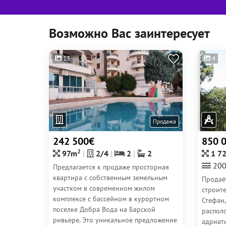
Возможно Вас заинтересует
13
4
Продажа
242 500€
850 
2
97m
2/4
2
2
1 7
200
Предлагается к продаже просторная
квартира с собственным земельным
Продаё
участком в современном жилом
строите
комплексе с бассейном в курортном
Стефан,
поселке Добра Вода на Барской
распол
ривьере. Это уникальное предложение
адриат