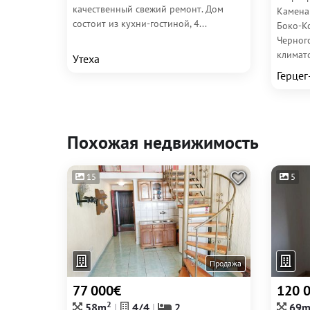
качественный свежий ремонт. Дом
Камена
состоит из кухни-гостиной, 4...
Боко-Ко
Черног
климато
Утеха
Герцег
Похожая недвижимость
15
5
Продажа
77 000€
120 
2
58m
4/4
2
69