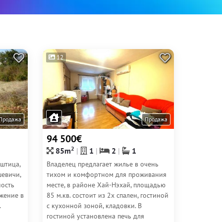
12
Продажа
Продажа
94 500€
2
85m
1
2
1
штица,
Владелец предлагает жилье в очень
шевичи,
тихом и комфортном для проживания
ность
месте, в районе Хай-Нэхай, площадью
ожение в
85 м.кв. состоит из 2х спален, гостиной
.
с кухонной зоной, кладовки. В
гостиной установлена печь для