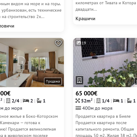
километрах от Тивата и Котора 
мным видом на море и на горы.
двадцати...
 урбанизован, есть технические
 на строительство 2х...
Крашичи
ловичи
19
Продажа
000€
65 000€
2
2
m
2/4
2
1
52m
1/4
1
1
м до моря
400м до моря
рное жилье в Боко-Которском
Продается квартира в Биеле
 Каменари — готова к
Продается квартира после
нию! Продается великолепная
капитального ремонта. Общая
ра в живописном поселке
площадь 50 м2. Жилая 38 м2. 