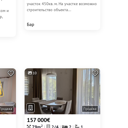
участок 450кв. м. На участке возможно
строительство объекта...
ком и
р,
Бар
10
Продажа
Продажа
157 000€
2
79m
2/4
2
1