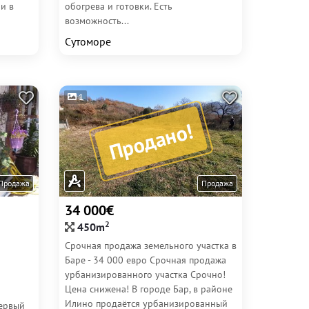
и в
обогрева и готовки. Есть
возможность...
Сутоморе
1
Продано!
Продажа
Продажа
34 000€
2
450m
Срочная продажа земельного участка в
Баре - 34 000 евро Срочная продажа
урбанизированного участка Срочно!
Цена снижена! В городе Бар, в районе
Илино продаётся урбанизированный
Первый