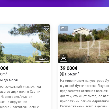
2
Продажа
000€
39 000€
2
2
20m
1 362m
м до моря
На живописном полуострове Лу
в уютной бухте поселка Джура
тся земельный участок под
предлагается отличная возмож
льство двух вилл в Свети-
для тех, кто ищет выгодное вл
 Черногория. Участок
прибрежный регион Адриатики
ожен в окружении
Расположенный всего в десяти
ической растительности с