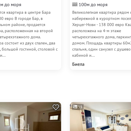
м до моря
100м до моря
тся квартира в центре Бара
Великолепная квартира рядом 
00 евро В городе Бар, в
набережной в курортном посел
льном районе, продается
Херцег-Нови - 138 000 евро Кв
ра, расположенная на второй
расположена на 4-м этаже
четырехэтажного дома.
четырехэтажного дома, паркинг
а состоит из двух спален, два
домом. Площадь квартиры 60м2
, большой гостиной, столовой с
спальня, один санузел с душев
и...
кабиной и...
Биела
13