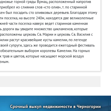
подножье горной гряды Врмац, расположенный напротив
риобрел из слияния слов «сто олив», т. по старинной
жен был посадить сто оливковых деревьев. Благодаря этому
ти поселка, на высоте 240м, находятся две великолепные
нижней части поселка наверх ведет старинная каменная
ь дороги вы увидите множество цикламенов, которые
 расположены церковь Св. Марии и церковь Св. Василия с
билии растут красивейшие кусты камелии, по легенде
своей супруги, здесь же проводится ежегодный фестиваль
 и обязательным выбором королевы Камелии. На горных
 трав и цветов, которые насыщают морской воздух
езным.
Срочный выкуп недвижимости в Черногории