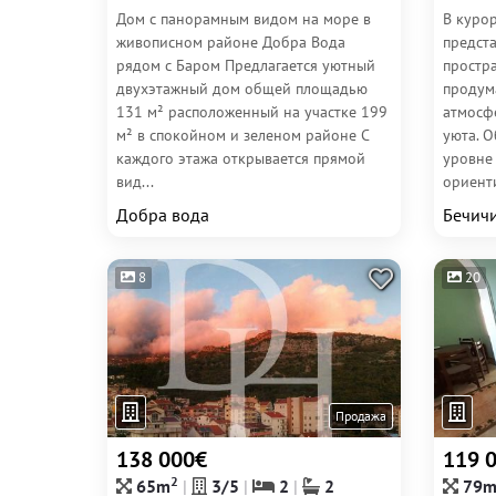
Дом с панорамным видом на море в
В куро
живописном районе Добра Вода
предст
рядом с Баром Предлагается уютный
простр
двухэтажный дом общей площадью
продум
131 м² расположенный на участке 199
атмосф
м² в спокойном и зеленом районе С
уюта. 
каждого этажа открывается прямой
уровне
вид...
ориент
прожива
Добра вода
Бечич
8
20
Продажа
138 000€
119 
2
65m
3/5
2
2
79