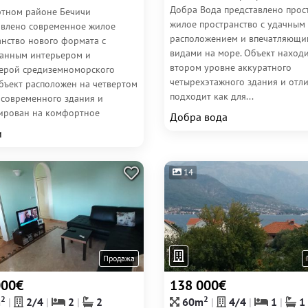
Добра Вода представлено прос
ртном районе Бечичи
жилое пространство с удачным
авлено современное жилое
расположением и впечатляющ
анство нового формата с
видами на море. Объект находи
анным интерьером и
втором уровне аккуратного
ерой средиземноморского
четырехэтажного здания и отл
Объект расположен на четвертом
подходит как для...
 современного здания и
ирован на комфортное
Добра вода
ние у...
и
14
Продажа
000€
138 000€
2
2
m
2/4
2
2
60m
4/4
1
1