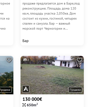
торное
продаже предлагается дом в Баре,под
реконструкцию. Площадь дома 120
ими
кв.м, площадь участка 2,050кв. Дом
тся на
состоит из кухни, гостиной, четырех
спален и санузла. Бар — важный
ично
морской порт Черногории и...
Бар
2
Продажа
Продажа
130 000€
2
650m