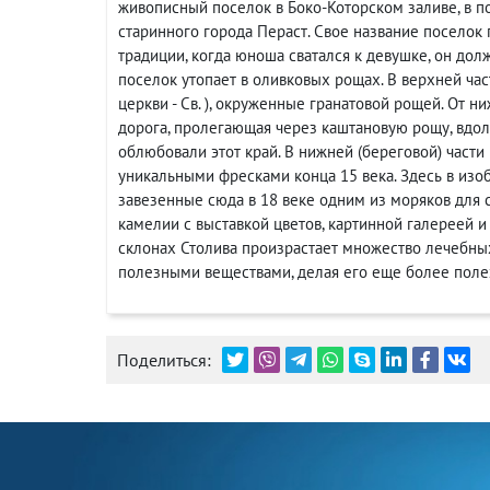
живописный поселок в Боко-Которском заливе, в 
старинного города Пераст. Свое название поселок п
традиции, когда юноша сватался к девушке, он дол
поселок утопает в оливковых рощах. В верхней час
церкви - Св. ), окруженные гранатовой рощей. От 
дорога, пролегающая через каштановую рощу, вдол
облюбовали этот край. В нижней (береговой) части
уникальными фресками конца 15 века. Здесь в изо
завезенные сюда в 18 веке одним из моряков для 
камелии с выставкой цветов, картинной галереей
склонах Столива произрастает множество лечебных
полезными веществами, делая его еще более пол
Поделиться: