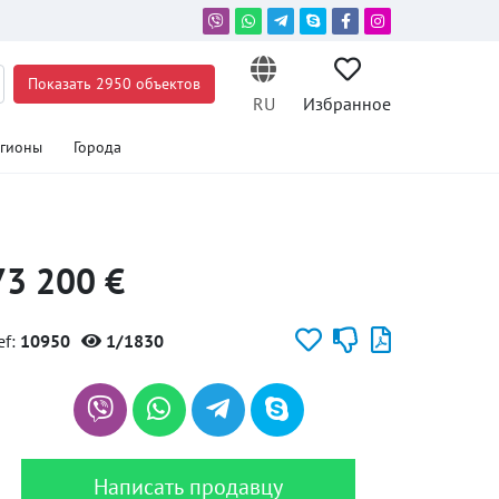
Показать 2950 объектов
RU
Избранное
егионы
Города
73 200 €
ef:
10950
1/1830
Написать продавцу