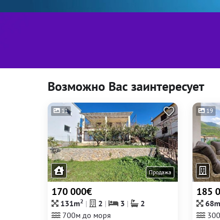
Возможно Вас заинтересует
11
19
Продажа
170 000€
185 
2
131m
2
3
2
68
700м до моря
300