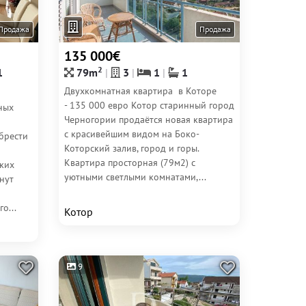
Продажа
Продажа
135 000€
2
1
79m
3
1
1
Двухкомнатная квартира в Которе
- 135 000 евро Котор старинный город
ных
Черногории продаётся новая квартира
с красивейшим видом на Боко-
брести
Которский залив, город и горы.
Квартира просторная (79м2) с
ьких
уютными светлыми комнатами,...
нут
о...
Котор
9