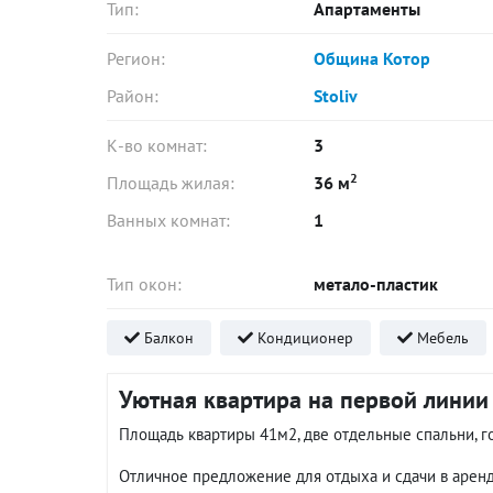
Тип:
Апартаменты
Регион:
Община Котор
Район:
Stoliv
К-во комнат:
3
2
Площадь жилая:
36 м
Ванных комнат:
1
Тип окон:
метало-пластик
Балкон
Кондиционер
Мебель
Уютная квартира на первой линии 
Площадь квартиры 41м2, две отдельные спальни, го
Отличное предложение для отдыха и сдачи в аренду