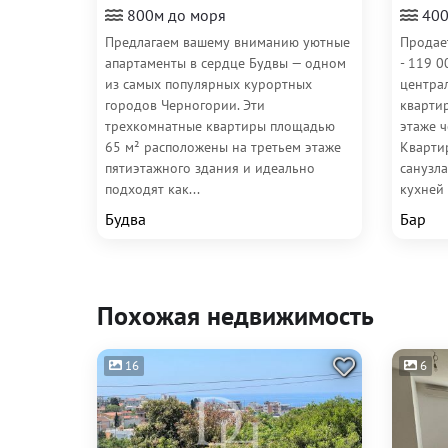
800м до моря
400
Предлагаем вашему вниманию уютные
Продае
апартаменты в сердце Будвы — одном
- 119 0
из самых популярных курортных
центра
городов Черногории. Эти
кварти
трехкомнатные квартиры площадью
этаже 
65 м² расположены на третьем этаже
Квартир
пятиэтажного здания и идеально
санузла
подходят как...
кухней 
Будва
Бар
Похожая недвижимость
16
6