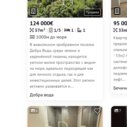
Продажа
124 000€
95 0
2
57m
1/5
1
1
33
1000м до моря
Кварти
предлаг
В живописном прибрежном поселке
спальн
Добра Вода, среди зелени и
- 33м2
уединённой тишины, находится
сантехн
уютное жилое пространство с видом
домофо
на море, идеально подходящее как
подземн
для личного отдыха, так и для
лифт...
инвестиционных целей. Этот регион
активно развивается и...
Бечич
Добра вода
6
7