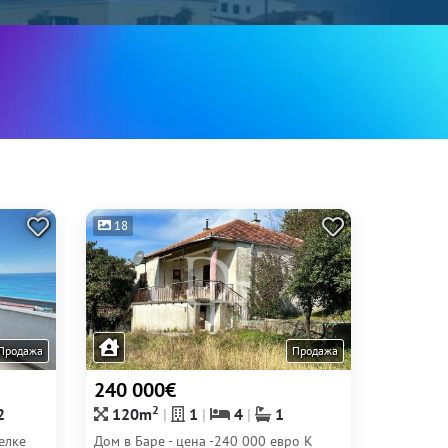
18
Продажа
Продажа
240 000€
2
2
120m
1
4
1
елке
Дом в Баре - цена -240 000 евро К