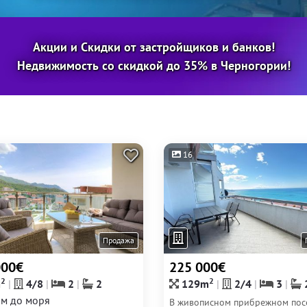
Акции и Скидки от застройщиков и банков!
Недвижимость со скидкой до 35% в Черногории!
16
Продажа
000€
225 000€
2
2
m
4/8
2
2
129m
2/4
3
м до моря
В живописном прибрежном пос