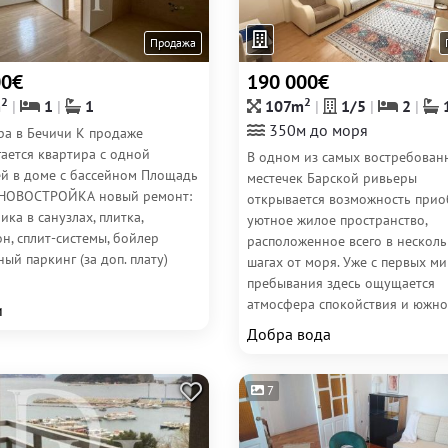
Продажа
00€
190 000€
2
2
m
1
1
107m
1/5
2
350м до моря
ра в Бечичи К продаже
ается квартира с одной
В одном из самых востребован
ей в доме с бассейном Площадь
местечек Барской ривьеры
 НОВОСТРОЙКА новый ремонт:
открывается возможность прио
ика в санузлах, плитка,
уютное жилое пространство,
н, сплит-системы, бойлер
расположенное всего в нескол
ый паркинг (за доп. плату)
шагах от моря. Уже с первых ми
пребывания здесь ощущается
атмосфера спокойствия и южног
и
Добра вода
7