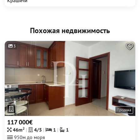
Крашичи
Похожая недвижимость
3
Продажа
117 000€
2
46m
4/5
1
1
950м до моря