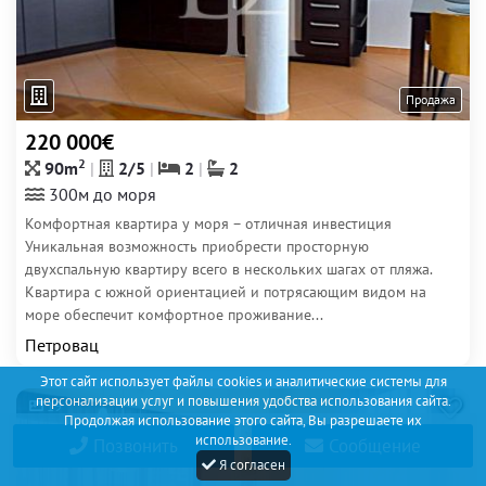
Продажа
220 000€
2
90m
2/5
2
2
300м до моря
Комфортная квартира у моря – отличная инвестиция
Уникальная возможность приобрести просторную
двухспальную квартиру всего в нескольких шагах от пляжа.
Квартира с южной ориентацией и потрясающим видом на
море обеспечит комфортное проживание...
Петровац
Этот сайт использует файлы cookies и аналитические системы для
персонализации услуг и повышения удобства использования сайта.
19
Продолжая использование этого сайта, Вы разрешаете их
использование.
Позвонить
Сообщение
Я согласен