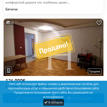
комфортной дороге что особенно ценят...
Бечичи
13
Продано!
Продажа
126 000€
Этот сайт использует файлы cookies и аналитические системы для
2
70m
2/6
2
1
персонализации услуг и повышения удобства использования сайта.
Продолжая использование этого сайта, Вы разрешаете их
Находится не на горе, район нового Техно Макса и микс
использование.
Позвонить
Сообщение
Маркета .Площадь квартиры 70 м2. Квартира состоит из
Я согласен
гостиной, отдельной кухни, двух спален, санузла и балкона. В