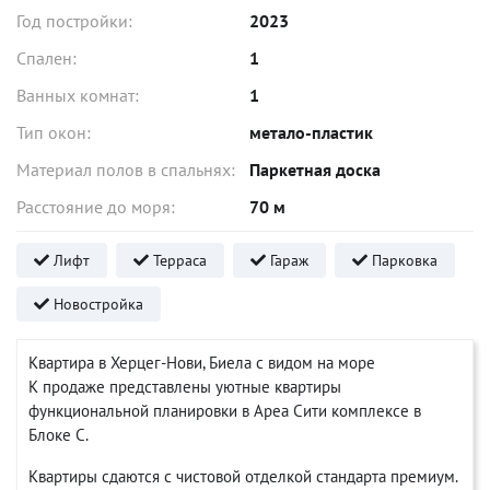
Год постройки:
2023
Спален:
1
Ванных комнат:
1
Тип окон:
метало-пластик
Материал полов в спальнях:
Паркетная доска
Расстояние до моря:
70 м
Лифт
Терраса
Гараж
Парковка
Новостройка
Квартира в Херцег-Нови, Биела с видом на море
К продаже представлены уютные квартиры
функциональной планировки в Ареа Сити комплексе в
Блоке С.
Квартиры сдаются с чистовой отделкой стандарта премиум.