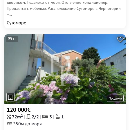
двориком. Недалеко от моря. Отопление кондиционер.
Продается с мебелью. Рассположение Сутоморе в Черногории
–...
Сутоморе
15
Продажа
120 000€
2
72m
2/2
3
1
350м до моря