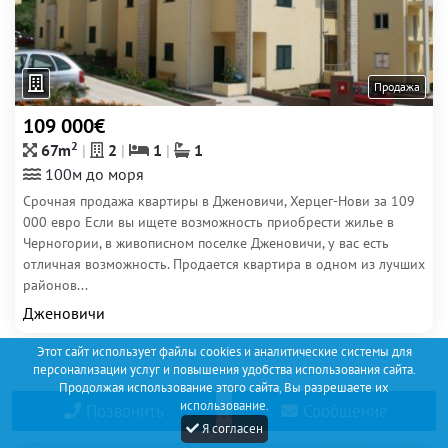
Продажа
109 000€
2
67m
2
1
1
100м до моря
Срочная продажа квартиры в Дженовичи, Херцег-Нови за 109
000 евро Если вы ищете возможность приобрести жилье в
Черногории, в живописном поселке Дженовичи, у вас есть
отличная возможность. Продается квартира в одном из лучших
районов...
Дженовичи
Этот сайт использует файлы cookies и аналитические системы для
персонализации услуг и повышения удобства использования сайта.
Продолжая использование этого сайта, Вы разрешаете их
Топ покупок недвижимости
использование.
Позвонить
Сообщение
Я согласен