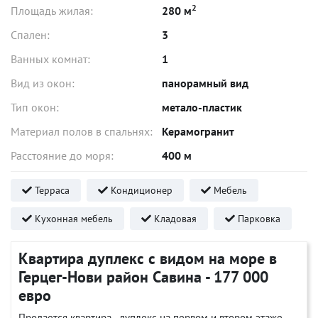
2
Площадь жилая:
280 м
Спален:
3
Ванных комнат:
1
Вид из окон:
панорамный вид
Тип окон:
метало-пластик
Материал полов в спальнях:
Керамогранит
Расстояние до моря:
400 м
Терраса
Кондиционер
Мебель
Кухонная мебель
Кладовая
Парковка
Квартира дуплекс с видом на море в
Герцег-Нови район Савина - 177 000
евро
Продается квартира - дуплекс на первом и втором этаже