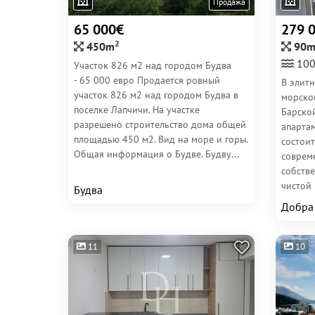
Продажа
65 000€
279 
2
450m
90
100
Участок 826 м2 над городом Будва
- 65 000 евро Продается ровный
В элитн
участок 826 м2 над городом Будва в
морско
поселке Лапчичи. На участке
Барско
разрешено строительство дома общей
апартам
площадью 450 м2. Вид на море и горы.
состоит
Общая информация о Будве. Будву...
соврем
собств
чистой 
Будва
Добра
11
10