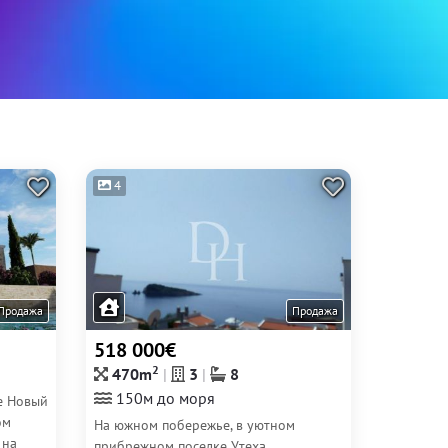
4
Продажа
Продажа
518 000€
2
470m
3
8
150м до моря
е Новый
ом
На южном побережье, в уютном
 на
прибрежном поселке Утеха,