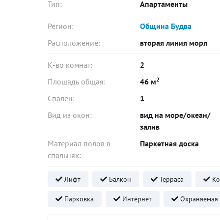
Тип:
Апартаменты
Регион:
Община Будва
Расположение:
вторая линия моря
К-во комнат:
2
2
Площадь общая:
46 м
Спален:
1
Вид из окон:
вид на море/океан/
залив
Материал полов в
Паркетная доска
спальнях:
Лифт
Балкон
Терраса
Ко
Парковка
Интернет
Охраняемая 