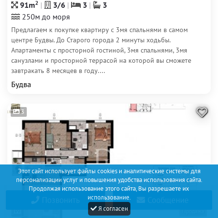
2
91m
3/6
3
3
250м до моря
Предлагаем к покупке квартиру с 3мя спальнями в самом
центре Будвы. До Старого города 2 минуты ходьбы.
Апартаменты с просторной гостиной, 3мя спальнями, 3мя
санузлами и просторной террасой на которой вы сможете
завтракать 8 месяцев в году....
Будва
3
Этот сайт использует файлы cookies и аналитические системы для
персонализации услуг и повышения удобства использования сайта.
Продолжая использование этого сайта, Вы разрешаете их
использование.
Позвонить
Сообщение
Я согласен
Продажа