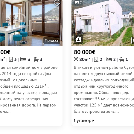
7
Продажа
000€
80 000€
2
2
m
3
3
3
80m
2
2
1
гается семейный дом в районе
В тихом и уютном районе Суто
. 2014 года постройки Дом
находится двухэтажный жилой
ажный , с цокольным
коттедж, идеально подходящий
,общей площадью 221м² ,
отдыха или круглогодичного
оженный на участке,площадью
проживания. Общая площадь
 К дому ведет освещенная
составляет 55 м², а прилегающ
тированная дорога. На первом
участок 125 м² дает возможнос
ома...
благоустройства зоны...
Сутоморе