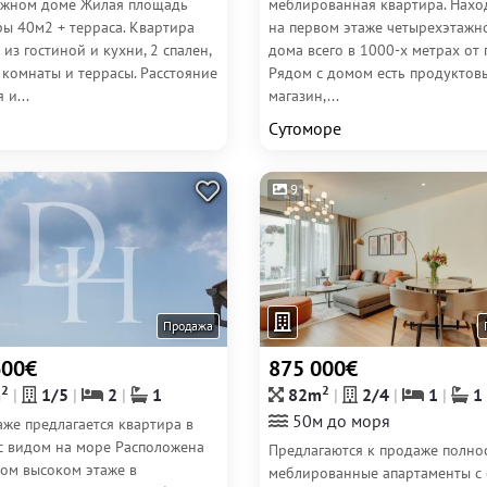
ажном доме Жилая площадь
меблированная квартира. Нахо
ры 40м2 + терраса. Квартира
на первом этаже четырехэтажн
 из гостиной и кухни, 2 спален,
дома всего в 1000-х метрах от 
 комнаты и террасы. Расстояние
Рядом с домом есть продуктов
 и...
магазин,...
Сутоморе
9
Продажа
600€
875 000€
2
2
m
1/5
2
1
82m
2/4
1
1
50м до моря
же предлагается квартира в
 с видом на море Расположена
Предлагаются к продаже полно
вом высоком этаже в
меблированные апартаменты с