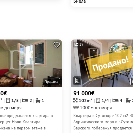
Биела
19
Продано!
Продажа
00€
91 000€
2
2
m
1/5
2
1
102m
1/4
4
м до моря
1000м до моря
же предлагается квартира в
Квартира в Сутоморе 102 м2 В
Херцег-Нови Квартира
Адриатического моря в г.Сутом
ожена на первом этаже в
Барского побережья продаётся