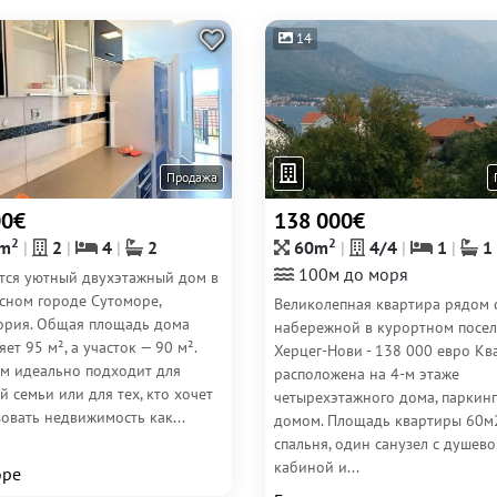
14
Продажа
00€
138 000€
2
2
m
2
4
2
60m
4/4
1
1
100м до моря
тся уютный двухэтажный дом в
сном городе Сутоморе,
Великолепная квартира рядом 
ория. Общая площадь дома
набережной в курортном посел
яет 95 м², а участок — 90 м².
Херцег-Нови - 138 000 евро Кв
ом идеально подходит для
расположена на 4-м этаже
 семьи или для тех, кто хочет
четырехэтажного дома, паркинг
овать недвижимость как...
домом. Площадь квартиры 60м2
спальня, один санузел с душев
кабиной и...
оре