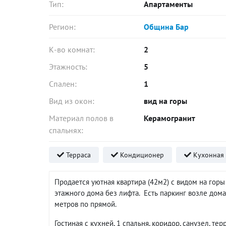
Тип:
Апартаменты
Регион:
Община Бар
К-во комнат:
2
Этажность:
5
Спален:
1
Вид из окон:
вид на горы
Материал полов в
Керамогранит
спальнях:
Терраса
Кондиционер
Кухонная 
Продается уютная квартира (42м2) с видом на горы
этажного дома без лифта. Есть паркинг возле дома
метров по прямой.
Гостиная с кухней, 1 спальня, коридор, санузел, тер