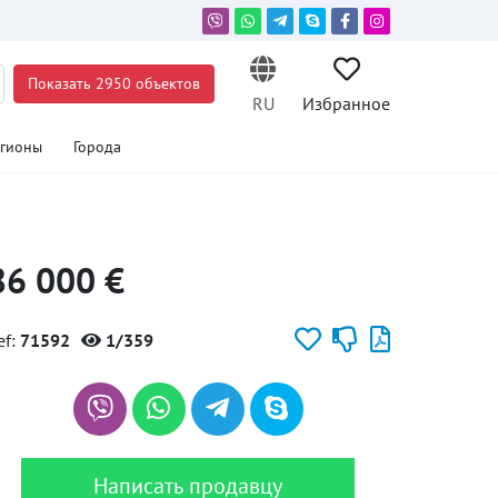
Показать 2950 объектов
RU
Избранное
егионы
Города
86 000 €
ef:
71592
1/359
Написать продавцу