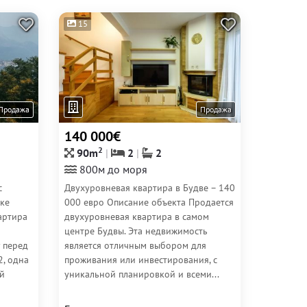
15
Продажа
Продажа
140 000€
2
90m
2
2
800м до моря
с
Двухуровневая квартира в Будве – 140
ке
000 евро Описание объекта Продается
артира
двухуровневая квартира в самом
центре Будвы. Эта недвижимость
 перед
является отличным выбором для
, одна
проживания или инвестирования, с
ой
уникальной планировкой и всеми...