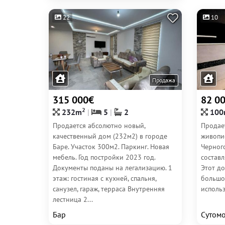
22
10
Продажа
315 000€
82 0
2
232m
5
2
100
Продается абсолютно новый,
Продае
качественный дом (232м2) в городе
живопи
Баре. Участок 300м2. Паркинг. Новая
Черног
мебель. Год постройки 2023 год.
составл
Документы поданы на легализацию. 1
Этот д
этаж: гостиная с кухней, спальня,
большой
санузел, гараж, терраса Внутренняя
использ
лестница 2...
Бар
Сутом