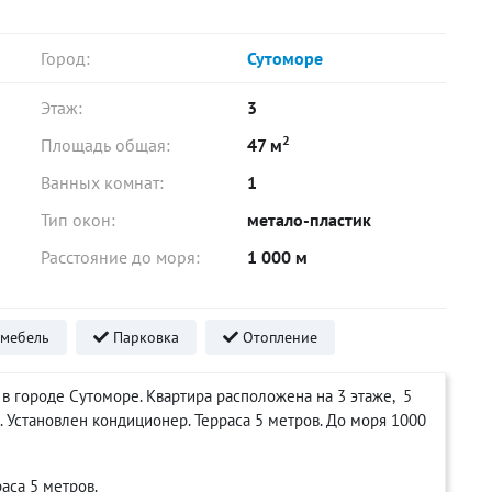
Город:
Сутоморе
Этаж:
3
2
Площадь общая:
47 м
Ванных комнат:
1
Тип окон:
метало-пластик
Расстояние до моря:
1 000 м
мебель
Парковка
Отопление
 в городе Сутоморе. Квартира расположена на 3 этаже, 5
. Установлен кондиционер. Терраса 5 метров. До моря 1000
раса 5 метров.