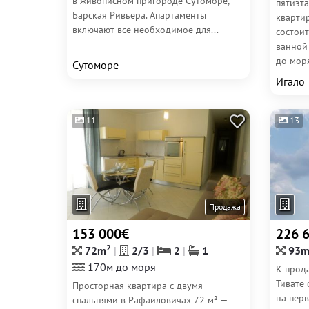
в живописном пригороде Сутоморе,
пятиэт
Барская Ривьера. Апартаменты
кварти
включают все необходимое для...
состоит
ванной
до моря
Сутоморе
Игало
11
13
Продажа
153 000€
226 
2
72m
2/3
2
1
93
170м до моря
К прода
Тивате
Просторная квартира с двумя
на пер
спальнями в Рафаиловичах 72 м² —