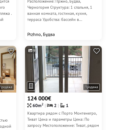
дится
Расположение: Пржно, Будва,
ого
Черногория Структура: 1 спальня, 1
пляжа .
ванная комната, гостиная, кухня,
ый
терраса Удобства: бассейн в...
Przhno, Будва
9
Продажа
Продажа
124 000€
2
60m
2
1
Квартира рядом с Порто Монтенегро,
Тиват Цена и параметры Цена: По
стью
запросу Местоположение: Тиват, рядом
 одной