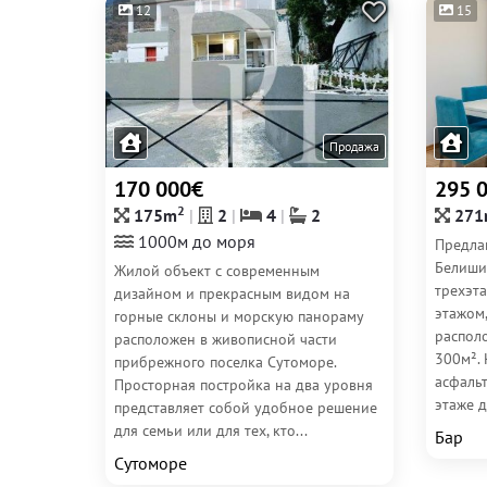
12
15
Продажа
170 000€
295 
2
175m
2
4
2
271
1000м до моря
Предла
Белиши
Жилой объект с современным
трехэт
дизайном и прекрасным видом на
этажом
горные склоны и морскую панораму
распол
расположен в живописной части
300м².
прибрежного поселка Сутоморе.
асфаль
Просторная постройка на два уровня
этаже д
представляет собой удобное решение
для семьи или для тех, кто...
Бар
Сутоморе