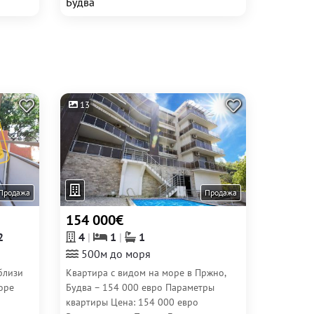
Будва
13
Продажа
Продажа
154 000€
2
4
1
1
500м до моря
близи
Квартира с видом на море в Пржно,
оре
Будва – 154 000 евро Параметры
квартиры Цена: 154 000 евро