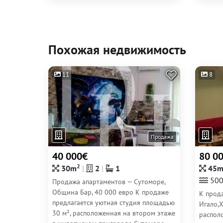
Похожая недвижимость
11
8
Продажа
40 000€
80 0
2
30m
2
1
45
500
Продажа апартаментов — Сутоморе,
Община Бар, 40 000 евро К продаже
К прода
предлагается уютная студия площадью
Игало,
30 м², расположенная на втором этаже
распол