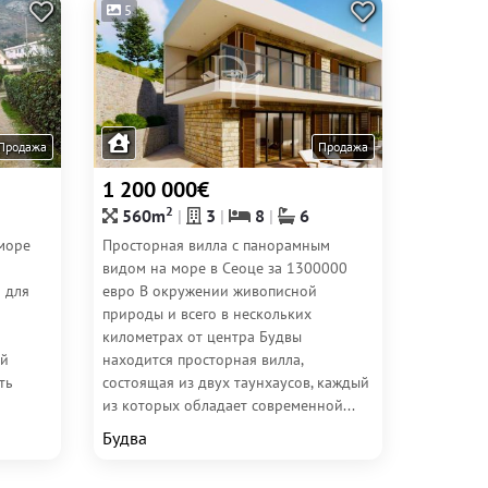
5
Продажа
Продажа
1 200 000€
2
560m
3
8
6
море
Просторная вилла с панорамным
видом на море в Сеоце за 1300000
 для
евро В окружении живописной
природы и всего в нескольких
километрах от центра Будвы
ий
находится просторная вилла,
ть
состоящая из двух таунхаусов, каждый
из которых обладает современной...
Будва