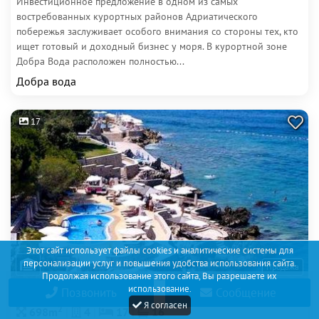
Инвестиционное предложение в одном из самых
востребованных курортных районов Адриатического
побережья заслуживает особого внимания со стороны тех, кто
ищет готовый и доходный бизнес у моря. В курортной зоне
Добра Вода расположен полностью...
Добра вода
17
Этот сайт использует файлы cookies и аналитические системы для
персонализации услуг и повышения удобства использования сайта.
Продажа
Продолжая использование этого сайта, Вы разрешаете их
использование.
Позвонить
Сообщение
430 000€
Я согласен
2
698m
4
17
16