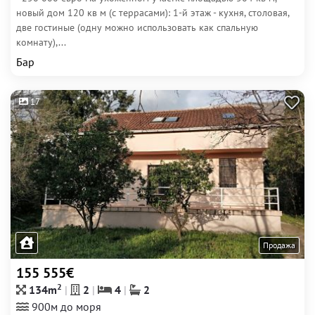
новый дом 120 кв м (с террасами): 1-й этаж - кухня, столовая,
две гостиные (одну можно использовать как спальную
комнату),...
Бар
17
Продажа
155 555€
2
134m
2
4
2
900м до моря