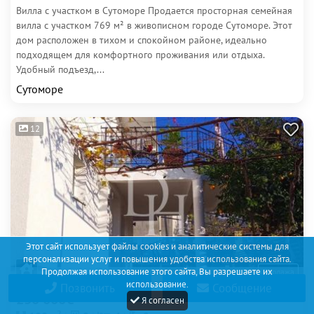
Вилла с участком в Сутоморе Продается просторная семейная
вилла с участком 769 м² в живописном городе Сутоморе. Этот
дом расположен в тихом и спокойном районе, идеально
подходящем для комфортного проживания или отдыха.
Удобный подъезд,...
Сутоморе
12
Этот сайт использует файлы cookies и аналитические системы для
персонализации услуг и повышения удобства использования сайта.
Продолжая использование этого сайта, Вы разрешаете их
Продажа
использование.
Позвонить
Сообщение
230 000€
Я согласен
2