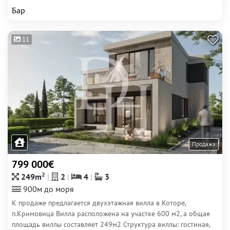
Бар
11
Продажа
799 000€
2
249m
2
4
3
900м до моря
К продаже предлагается двухэтажная вилла в Которе,
п.Кримовица Вилла расположена на участке 600 м2, а общая
площадь виллы составляет 249м2 Структура виллы: гостиная,