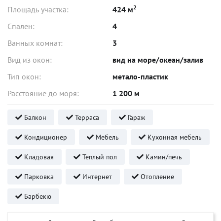
2
Площадь участка:
424 м
Спален:
4
Ванных комнат:
3
Вид из окон:
вид на море/океан/залив
Тип окон:
метало-пластик
Расстояние до моря:
1 200 м
Балкон
Терраса
Гараж
Кондиционер
Мебель
Кухонная мебель
Кладовая
Теплый пол
Камин/печь
Парковка
Интернет
Отопление
Барбекю