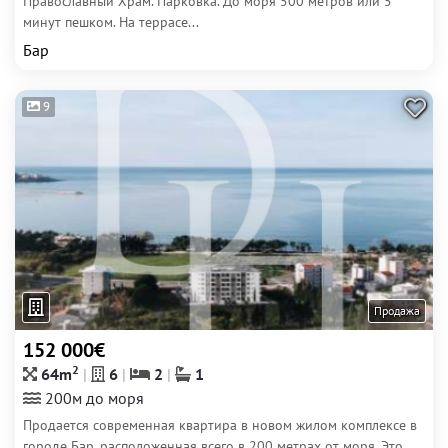
Православный Храм. Парковка. До моря 500 метров или 5
минут пешком. На террасе...
Бар
9
Продажа
152 000€
2
64m
6
2
1
200м до моря
Продается современная квартира в новом жилом комплексе в
городе Бар, расположенная всего в 200 метрах от моря. Это