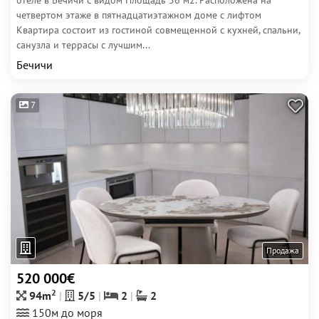
отеле в Бечичи с видом Площадь 56 м2. Расположена на
четвертом этаже в пятнадцатиэтажном доме с лифтом
Квартира состоит из гостиной совмещенной с кухней, спальни,
санузла и террасы с лучшим...
Бечичи
7
Продажа
520 000€
2
94m
5/5
2
2
150м до моря