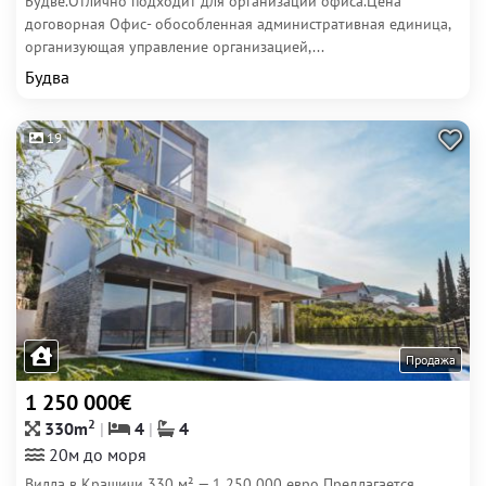
Будве.Отлично подходит для организации офиса.Цена
договорная Офис- обособленная административная единица,
организующая управление организацией,...
Будва
19
Продажа
1 250 000€
2
330m
4
4
20м до моря
Вилла в Крашичи 330 м² — 1 250 000 евро Предлагается