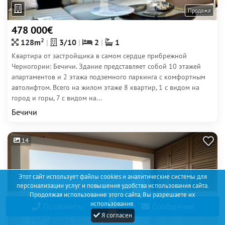
Продажа
478 000€
2
128m
3/10
2
1
Квартира от застройщика в самом сердце прибрежной
Черногории: Бечичи. Здание представляет собой 10 этажей
апартаментов и 2 этажа подземного паркинга с комфортным
автолифтом. Всего на жилом этаже 8 квартир, 1 с видом на
город и горы, 7 с видом на...
Бечичи
14
Этот сайт использует файлы cookies и аналитические системы для
персонализации услуг и повышения удобства использования сайта.
Продолжая использование этого сайта, Вы разрешаете их
использование.
Позвонить
Сообщение
Я согласен