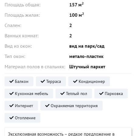
2
Площадь общая:
157 м
2
Площадь жилая:
100 м
Спален:
2
Ванных комнат:
2
Вид из окон:
вид на парк/сад
Тип окон:
метало-пластик
Материал полов в спальнях:
Штучный паркет
Балкон
Терраса
Кондиционер
Кухонная мебель
Теплый пол
Парковка
Интернет
Охраняемая территория
Отопление
Эксклюзивная возможность – редкое предложение в