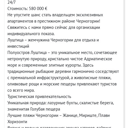
24/7
Стоимость: 580 000 €
Не упустите шанс стать владельцем эксклюзивных
апартаментов в престижном районе Черногории!
Свяжитесь с нами прямо сейчас для организации
индивидуального показа.
Луштица – жемчужина Черногории для отдыха и
инвестиций
Полуостров Луштица – это уникальное место, сочетающее
нетронутую природу, кристально чистое Адриатическое
море и современные элитные курорты. Здесь
традиционные рыбацкие деревни гармонично соседствуют
с премиальной инфраструктурой, а живописные пляжи,
оливковые рощи и морские пещеры привлекают туристов
со всего мира.
Туристическая привлекательность
Уникальная природа: лазурные бухты, скалистые берега,
знаменитая Голубая пещера
Лучшие пляжи Черногории – Жанице, Мириште, Плави
Хоризонти
Яхтинг и водные развлечения: аренда катеров, дайвинг,