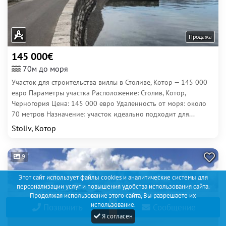
Продажа
145 000€
70м до моря
Участок для строительства виллы в Столиве, Котор — 145 000
евро Параметры участка Расположение: Столив, Котор,
Черногория Цена: 145 000 евро Удаленность от моря: около
70 метров Назначение: участок идеально подходит для...
Stoliv, Котор
9
Этот сайт использует файлы cookies и аналитические системы для
персонализации услуг и повышения удобства использования сайта.
Продолжая использование этого сайта, Вы разрешаете их
использование.
Позвонить
Сообщение
Я согласен