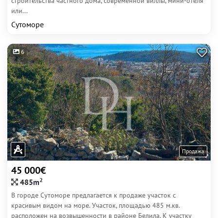
строительства частного дома, современной виллы, мини-отеля
или...
Сутоморе
6
Продажа
45 000€
2
485m
В городе Сутоморе предлагается к продаже участок с
красивым видом на море. Участок, площадью 485 м.кв.
расположен на возвышенности в районе Белила. К участку