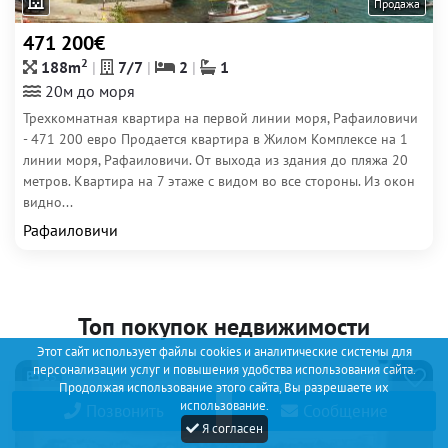
Продажа
471 200€
2
188m
7/7
2
1
20м до моря
Трехкомнатная квартира на первой линии моря, Рафаиловичи
- 471 200 евро Продается квартира в Жилом Комплексе на 1
линии моря, Рафаиловичи. От выхода из здания до пляжа 20
метров. Квартира на 7 этаже с видом во все стороны. Из окон
видно...
Рафаиловичи
Топ покупок недвижимости
Этот сайт использует файлы cookies и аналитические системы для
персонализации услуг и повышения удобства использования сайта.
15
Продолжая использование этого сайта, Вы разрешаете их
использование.
Позвонить
Сообщение
Я согласен