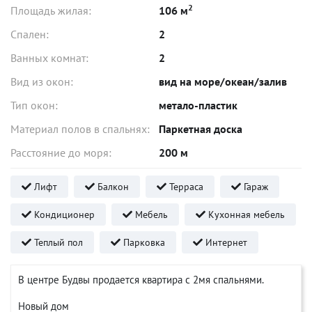
2
Площадь жилая:
106 м
Спален:
2
Ванных комнат:
2
Вид из окон:
вид на море/океан/залив
Тип окон:
метало-пластик
Материал полов в спальнях:
Паркетная доска
Расстояние до моря:
200 м
Лифт
Балкон
Терраса
Гараж
Кондиционер
Мебель
Кухонная мебель
Теплый пол
Парковка
Интернет
В центре Будвы продается квартира с 2мя спальнями.
Новый дом