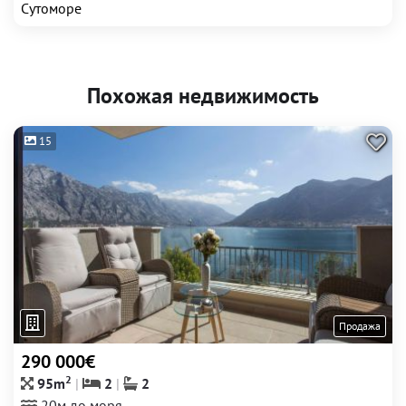
Сутоморе
Похожая недвижимость
15
Продажа
290 000€
2
95m
2
2
20м до моря