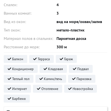
Спален:
4
Ванных комнат:
3
Вид из окон:
вид на море/океан/залив
Тип окон:
метало-пластик
Материал полов в спальнях:
Паркетная доска
Расстояние до моря:
300 м
Балкон
Терраса
Гараж
Кондиционер
Кладовая
Подвал
Теплый пол
Камин/печь
Парковка
Интернет
Отопление
Новостройка
Барбекю