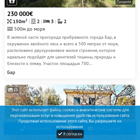
Продажа
230 000€
2
150m
2
3
2
500м до моря
В зелёной части пригорода прибрежного города Бар, в
окружении хвойного леса и всего в 500 метрах от моря,
расположено двухуровневое жилое строение, которое
идеально подойдёт для ценителей тишины, природы и
близости к пляжу. Участок площадью 700...
Бар
13
Этот сайт использует файлы cookies и аналитические системы для
персонализации услуг и повышения удобства использования сайта.
Продолжая использование этого сайта, Вы разрешаете их
использование.
Позвонить
Сообщение
Я согласен