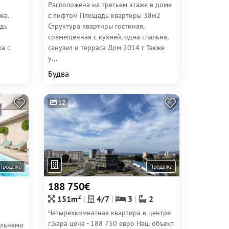
Расположена на третьем этаже в доме
жа.
с лифтом Площадь квартиры 38м2
адь
Структура квартиры гостиная,
совмещённая с кухней, одна спальня,
а с
санузел и терраса Дом 2014 г Также
у...
Будва
12
Продажа
Продажа
188 750€
2
151m
4/7
3
2
Четырехкомнатная квартира в центре
г.Бара цена - 188 750 евро Наш объект
альнями