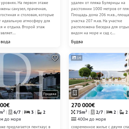
 уровнях. На первом этаже
удален от пляжа Булярицы на
жены санузел, прачечная,
расстоянии 1000 метров от пля
гостиная и столовая, которые
Площадь дома 206 м.кв., площ
т идеальную атмосферу для
участка 207 м.кв. На участке
я и отдыха. Второй этаж
расположена беседка для отдых
авляет...
видом на море и сад с...
 вода
Будва
14
Продажа
500€
270 000€
2
2
m
6/7
3
2
75m
2/7
2
2
м до моря
400м до моря
же предлагается пентхаус в
современное жилье с двумя сп