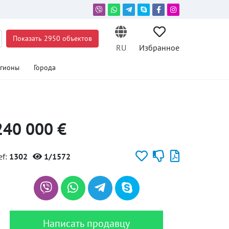
Показать 2950 объектов
RU
Избранное
егионы
Города
240 000 €
ef:
1302
1/1572
Написать продавцу