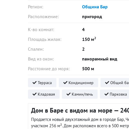
Регион:
Община Бар
Расположение:
пригород
К-во комнат:
4
2
Площадь жилая:
150 м
Спален:
2
Вид из окон:
панорамный вид
Расстояние до моря:
500 м
Терраса
Кондиционер
Общий ба
Кладовая
Камин/печь
Парковка
Дом в Баре с видом на море — 24
Продается новый двухэтажный дом в городе Бар, 
участком 256 м². Дом расположен всего в 500 мет