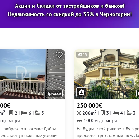
Акции и Скидки от застройщиков и банков!
Недвижимость со скидкой до 35% в Черногории!
19
Продажа
500€
250 000€
2
2
m
2
6
5
206m
3
4
3
 до моря
1000м до моря
в прибрежном поселке Добра
На Будванской ривере в Буляр
редлагает уникальные условия
продается трехэтажный дом. Д