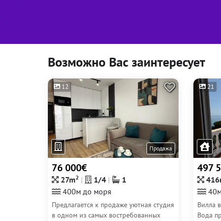
Возможно Вас заинтересует
12
21
Продажа
76 000€
497 
2
27m
1/4
1
416
400м до моря
40м
Предлагается к продаже уютная студия
Вилла 
в одном из самых востребованных
Вода п