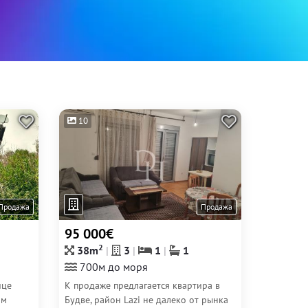
10
Продажа
Продажа
95 000€
2
38m
3
1
1
700м до моря
ице
К продаже предлагается квартира в
ом
Будве, район Lazi не далеко от рынка