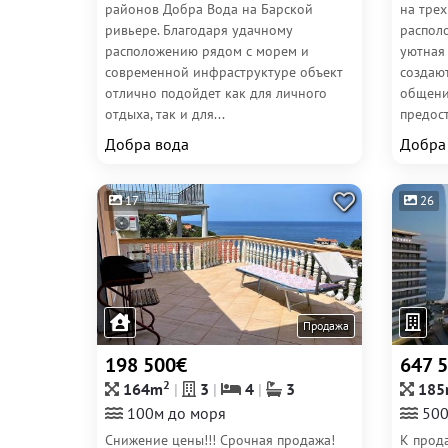
районов Добра Вода на Барской
на трех
ривьере. Благодаря удачному
располо
расположению рядом с морем и
уютная 
современной инфраструктуре объект
создаю
отлично подойдет как для личного
общени
отдыха, так и для...
предост
Добра вода
Добра
17
26
Продажа
198 500€
647 
2
164m
3
4
3
185
100м до моря
500
Снижение цены!!! Срочная продажа!
К прода