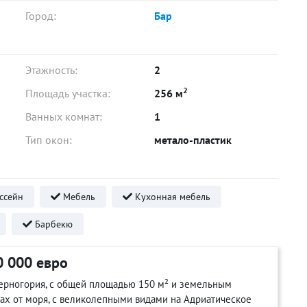
Город:
Бар
Этажность:
2
2
Площадь участка:
256 м
Ванных комнат:
1
Тип окон:
метало-пластик
ссейн
Мебель
Кухонная мебель
Барбекю
0 000 евро
Черногория, с общей площадью 150 м² и земельным
рах от моря, с великолепными видами на Адриатическое