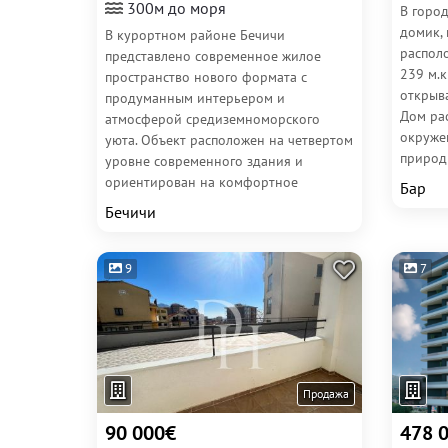
300м до моря
В горо
домик, 
В курортном районе Бечичи
распол
представлено современное жилое
239 м.к
пространство нового формата с
открыв
продуманным интерьером и
Дом ра
атмосферой средиземноморского
окруже
уюта. Объект расположен на четвертом
природы
уровне современного здания и
ориентирован на комфортное
Бар
проживание у...
Бечичи
9
7
Продажа
90 000€
478 