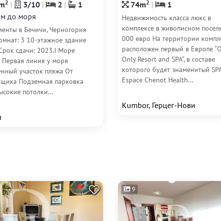
2
2
m
3/10
2
1
74m
1
м до моря
Недвижимость класса люкс в
комплексе в живописном поселк
менты в Бечичи, Черногория
000 евро На территории компл
омнат: 3 10-этажное здание
расположен первый в Европе “
Срок сдачи: 2023.I Море
Only Resort and SPA“, в составе
м Первая линия у моря
которого будет знаменитый SP
енный участок пляжа От
Espace Chenot Health...
йщика Подземная парковка
сокие потолки...
Kumbor, Герцег-Нови
и
9