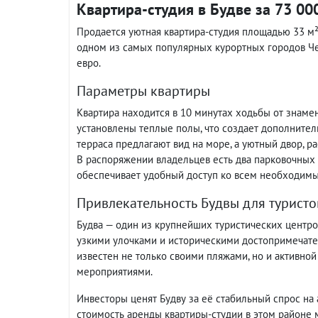
Квартира-студия в Будве за 73 00
Продается уютная квартира-студия площадью 33 м²
одном из самых популярных курортных городов Чер
евро.
Параметры квартиры
Квартира находится в 10 минутах ходьбы от знамен
установлены теплые полы, что создает дополнител
терраса предлагают вид на море, а уютный двор, р
В распоряжении владельцев есть два парковочных 
обеспечивает удобный доступ ко всем необходимы
Привлекательность Будвы для туристо
Будва — один из крупнейших туристических центров
узкими улочками и историческими достопримечател
известен не только своими пляжами, но и активно
мероприятиями.
Инвесторы ценят Будву за её стабильный спрос на 
стоимость аренды квартиры-студии в этом районе м