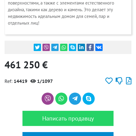
поверхностями
,
а
также
с
элементами
естественного
дизайна
,
такими
как
дерево
и
камень
.
Это
делает
эту
недвижимость
идеальным
домом
для
семей
,
пар
и
отдельных
лиц
!
461 250 €
Ref:
14419
1/1097
Написать продавцу