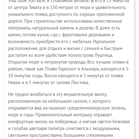
Участком
500
кв
.
м
.
В
спокойной
Белиле
,
всего
в
15
минутах
от
центра
Тивата
и
в
150
метрах
от
моря
и
удивительного
,
уникального
пляжа
,
доступного
по
хорошо
проложенной
дороге
.
При
строительстве
использованы
качественные
материалы
,
натуральный
камень
и
дерево
.
В
доме
есть
камин
,
летняя
кухня
,
сад
с
фруктовыми
деревьями
и
возможность
приобрести
его
с
мебелью
.
Идеальное
расположение
для
отдыха
и
жизни
с
семьей
и
быстрым
доступом
ко
всем
удобствам
полуострова
Луштица
.
Открытое
море
и
нетронутая
природа
.
Все
лучшие
пляжи
в
районе
,
такие
как
Плави
Горизонт
и
Альмара
,
находятся
в
5-
10
минутах
езды
.
Вилла
находится
в
5
минутах
от
пляжа
Никки
и
в
5
минутах
от
залива
Люстика
.
Не
трудно
влюбиться
в
эту
внушительную
виллу
,
расположенную
на
небольшом
склоне
,
с
которого
открывается
вид
на
пышную
средиземноморскую
зелень
,
море
и
горы.
Привлекательный
интерьер
отражает
комфортную
жизнь
на
побережье
,
а
мягкая
светло
-
бежевая
и
голубая
цветовая
палитра
сочетаются
с
воздушными
,
светлыми
пространствами
,
большими
стеклянными