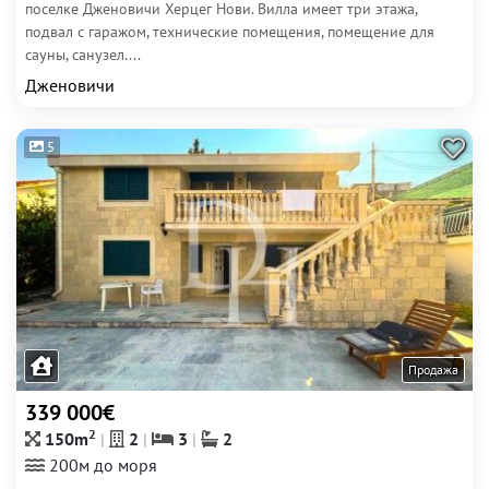
поселке Дженовичи Херцег Нови. Вилла имеет три этажа,
подвал с гаражом, технические помещения, помещение для
сауны, санузел....
Дженовичи
5
Продажа
339 000€
2
150m
2
3
2
200м до моря