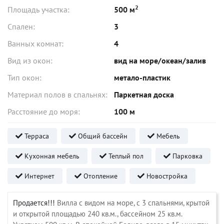
2
Площадь участка:
500 м
Спален:
3
Ванных комнат:
4
Вид из окон:
вид на море/океан/залив
Тип окон:
метало-пластик
Материал полов в спальнях:
Паркетная доска
Расстояние до моря:
100 м
Терраса
Общий бассейн
Мебель
Кухонная мебель
Теплый пол
Парковка
Интернет
Отопление
Новостройка
Продается!!!
Вилла
с
видом
на
море,
с
3
спальнями
,
крытой
и
открытой
площадью
240
кв
.
м
.,
бассейном
25
кв
.
м
.