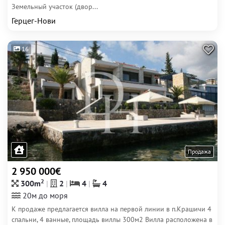
Земельный участок (двор...
Герцег-Нови
16
Продажа
2 950 000€
2
300m
2
4
4
20м до моря
К продаже предлагается вилла на первой линии в п.Крашичи 4
спальни, 4 ванные, площадь виллы 300м2 Вилла расположена в