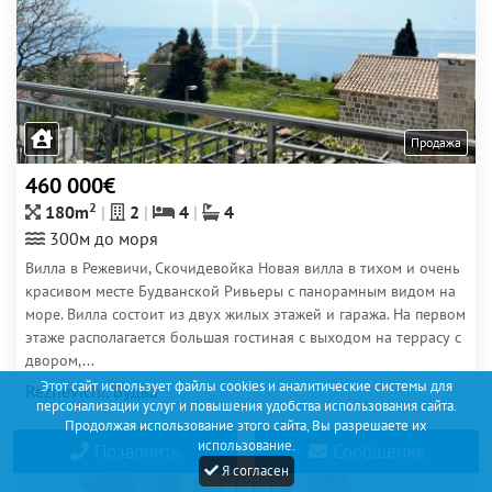
Продажа
460 000€
2
180m
2
4
4
300м до моря
Вилла в Режевичи, Скочидевойка Новая вилла в тихом и очень
красивом месте Будванской Ривьеры с панорамным видом на
море. Вилла состоит из двух жилых этажей и гаража. На первом
этаже располагается большая гостиная с выходом на террасу с
двором,...
Этот сайт использует файлы cookies и аналитические системы для
Rezhevichi, Будва
персонализации услуг и повышения удобства использования сайта.
Продолжая использование этого сайта, Вы разрешаете их
использование.
Позвонить
Сообщение
9
Я согласен