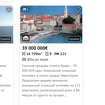
4
Продажа
Продажа
39 000 000€
2
16 709m
9
221
80м до моря
елке
Срочная продажа отеля в Будве – 39
000 000 евро Уникальный отельный
ый
комплекс в самом сердце Черногории
Предлагаем вашему вниманию
поселке
уникальный отельный комплекс на 221
 от
апартамент, расположенный всего в 80
метрах от одного из лучших...