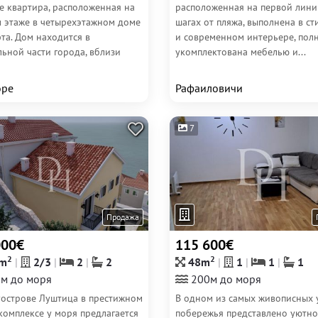
е квартира, расположенная на
расположенная на первой лини
м этаже в четырехэтажном доме
шагах от пляжа, выполнена в с
та. Дом находится в
и современном интерьере, пол
ьной части города, вблизи
укомплектована мебелью и...
оре
Рафаиловичи
7
Продажа
000€
115 600€
2
2
m
2/3
2
2
48m
1
1
1
м до моря
200м до моря
уострове Луштица в престижном
В одном из самых живописных 
комплексе у моря предлагается
побережья представлено уютно