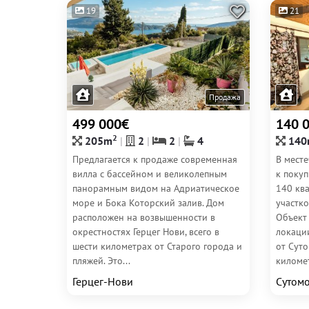
19
21
Продажа
499 000€
140 
2
205m
2
2
4
140
Предлагается к продаже современная
В мест
вилла с бассейном и великолепным
к поку
панорамным видом на Адриатическое
140 кв
море и Бока Которский залив. Дом
участк
расположен на возвышенности в
Объект
окрестностях Герцег Нови, всего в
локаци
шести километрах от Старого города и
от Сут
пляжей. Это...
километ
Герцег-Нови
Сутом