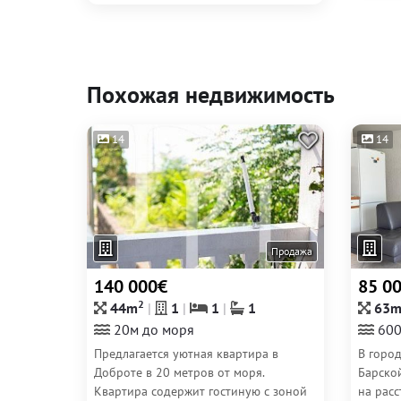
Похожая недвижимость
14
14
Продажа
140 000€
85 0
2
44m
1
1
1
63
20м до моря
600
Предлагается уютная квартира в
В горо
Доброте в 20 метров от моря.
Барско
Квартира содержит гостиную с зоной
на расс