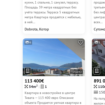
кухни, 1 спальню, 1 санузел, террасу.
продаж
Площадь 39 метра квадратных без
третье
учёта террасы. Терраса 5 квадратных
без лиф
метра Квартира продаётся с мебелью,
централ
в ней...
всех...
Dobrota, Котор
Сутом
6
5
Продажа
113 400€
891 
2
54m
1
110
150
Квартира в новостройке в центре
Тивата — 113 400 евро Описание
На пол
объекта Продается уютная квартира в
жилом 