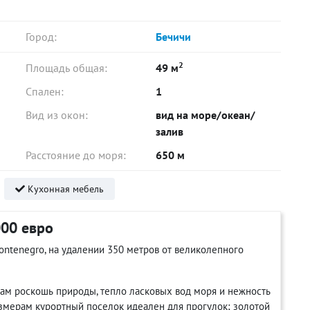
Город:
Бечичи
2
Площадь общая:
49 м
Спален:
1
Вид из окон:
вид на море/океан/
залив
Расстояние до моря:
650 м
Кухонная мебель
000 евро
ntenegro, на удалении 350 метров от великолепного
Вам роскошь природы, тепло ласковых вод моря и нежность
змерам курортный поселок идеален для прогулок; золотой