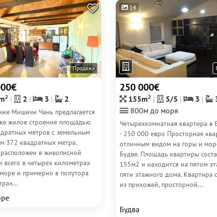
14
Продажа
000€
250 000€
2
2
m
2
3
2
155m
5/5
3
800м до моря
ечке Мишичи Чань предлагается
пке жилое строение площадью
Четырехкомнатная квартира в 
адратных метров с земельным
- 250 000 евро Просторная ква
ом 372 квадратных метра.
отличным видом на горы и мор
 расположен в живописной
Будве. Площадь квартиры соста
и всего в четырех километрах
155м2 и находится на пятом э
оморе и примерно в полутора
пяти этажного дома. Квартира 
рах...
из прихожей, просторной...
оре
Будва