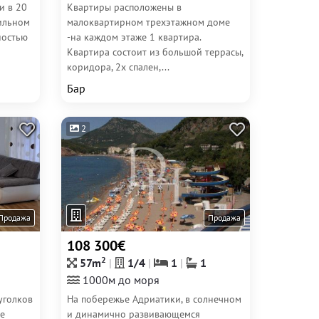
и в 20
Квартиры расположены в
тильном
малоквартирном трехэтажном доме
ностью
-на каждом этаже 1 квартира.
Квартира состоит из большой террасы,
коридора, 2х спален,...
Бар
2
Продажа
Продажа
108 300€
2
57m
1/4
1
1
1000м до моря
уголков
На побережье Адриатики, в солнечном
е
и динамично развивающемся