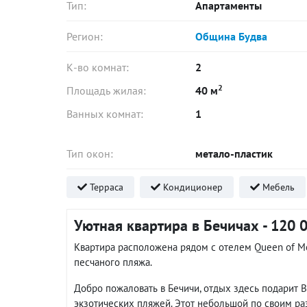
Тип:
Апартаменты
Регион:
Община Будва
К-во комнат:
2
2
Площадь жилая:
40 м
Ванных комнат:
1
Тип окон:
метало-пластик
Терраса
Кондиционер
Мебель
Уютная квартира в Бечичах - 120 
Квартира расположена рядом с отелем Queen of Mo
песчаного пляжа.
Добро пожаловать в Бечичи, отдых здесь подарит 
экзотических пляжей. Этот небольшой по своим ра