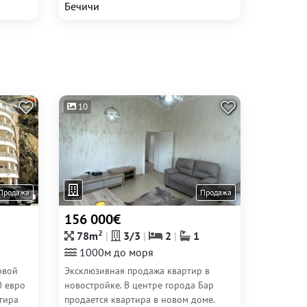
Бечичи
10
Продажа
Продажа
156 000€
2
78m
3/3
2
1
1000м до моря
рвой
Эксклюзивная продажа квартир в
0 евро
новостройке. В центре города Бар
тира
продается квартира в новом доме.