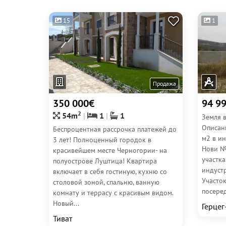
15
1
Продажа
350 000€
94 9
2
54m
1
1
Земля в
Описан
Беспроцентная рассрочка платежей до
м2 в и
3 лет! Полноценный городок в
Нови №
красивейшем месте Черногории- на
участка
полуострове Луштица! Квартира
индуст
включает в себя гостиную, кухню со
Участо
столовой зоной, спальню, ванную
посеред
комнату и террасу с красивым видом.
Новый...
Герцег
Тиват