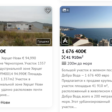
4
Продажа
90€
1 676 400€
2
41 910m
 Херцег-Нови € 94,990
200м до моря
ие Черногория. Участок 1357
ндустриальной зоне Херцег
Большой участок в зеленом пос
FM0014 94.990€ Площадь
Добра Вода — 1 676 400 евро
 1.357m2 Участок в
Предлагается к продаже крупн
риальной зоне Херцег Нови
участок площадью 41 910 м²,
к удачно расположен почти
расположенный в живописном 
ине...
Добра Вода, всего в 200 метрах
моря. Этот урбанизированный
-Нови
участок...