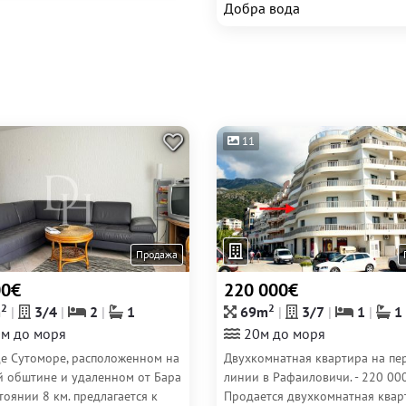
Добра вода
11
Продажа
00€
220 000€
2
2
m
3/4
2
1
69m
3/7
1
1
м до моря
20м до моря
де Сутоморе, расположенном на
Двухкомнатная квартира на пе
й обштине и удаленном от Бара
линии в Рафаиловичи. - 220 00
тоянии 8 км. предлагается к
Продается двухкомнатная квар