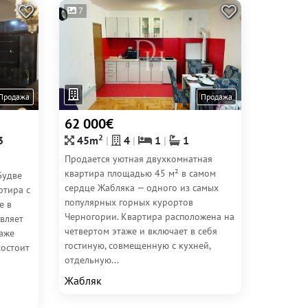
7
Продажа
Продажа
62 000€
2
3
45m
4
1
1
Продается уютная двухкомнатная
квартира площадью 45 м² в самом
Будве
сердце Жабляка — одного из самых
ртира с
популярных горных курортов
е в
Черногории. Квартира расположена на
вляет
четвертом этаже и включает в себя
таже
гостиную, совмещенную с кухней,
состоит
отдельную...
Жабляк