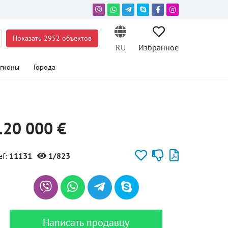
Показать 2952 объектов
RU
Избранное
егионы
Города
120 000 €
ef:
11131
1/823
Написать продавцу