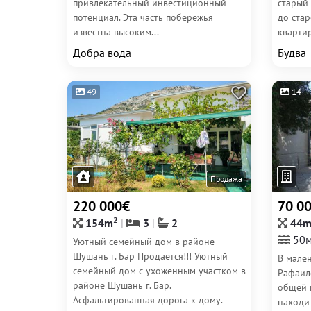
привлекательный инвестиционный
старый
потенциал. Эта часть побережья
до стар
известна высоким...
квартир
Добра вода
Будва
49
14
Продажа
220 000€
70 0
2
154m
3
2
44
50м
Уютный семейный дом в районе
Шушань г. Бар Продается!!! Уютный
В мале
семейный дом с ухоженным участком в
Рафаил
районе Шушань г. Бар.
общей 
Асфальтированная дорога к дому.
находи