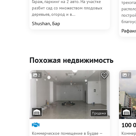
Гараж, паркинг на 2 авто. На участке
трехэт
разбит сад со множеством плодовых
распол
деревьев, огород и в...
постро
благоу
Shushan, Бар
барбекю
Рафаи
Похожая недвижимость
2
7
Продажа
100 
Коммерческое помещение в Будве —
Коммер