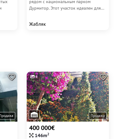
итых
рядом с национальным парком
м
Дурмитор. Этот участок идеален для...
Жабляк
4
Продажа
Продажа
400 000€
2
146m