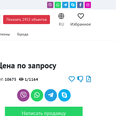
Показать 2952 объектов
RU
Избранное
егионы
Города
Цена по запросу
ef:
10675
1/1164
Написать продавцу