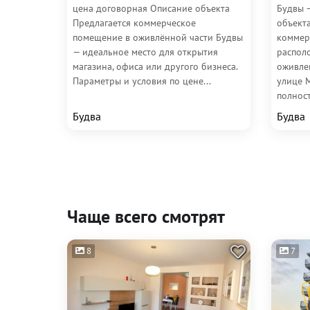
цена договорная Описание объекта
Будвы 
Предлагается коммерческое
объект
помещение в оживлённой части Будвы
коммер
— идеальное место для открытия
распол
магазина, офиса или другого бизнеса.
оживле
Параметры и условия по цене...
улице 
полност
Будва
Будва
Чаще всего смотрят
8
7