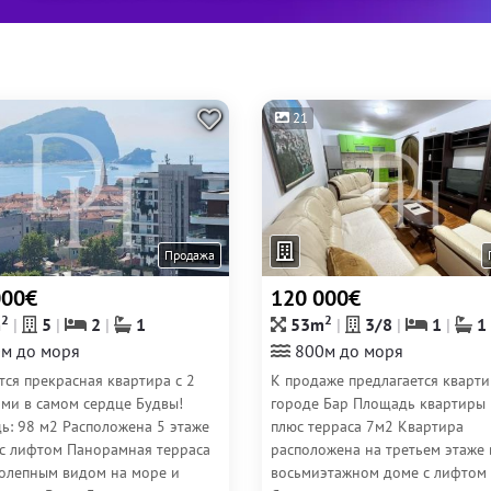
21
Продажа
000€
120 000€
2
2
m
5
2
1
53m
3/8
1
1
м до моря
800м до моря
ся прекрасная квартира с 2
К продаже предлагается кварти
ями в самом сердце Будвы!
городе Бар Площадь квартиры
ь: 98 м2 Расположена 5 этаже
плюс терраса 7м2 Квартира
 с лифтом Панорамная терраса
расположена на третьем этаже 
колепным видом на море и
восьмиэтажном доме с лифтом