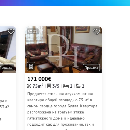
21
Продажа
Продажа
171 000€
2
75m
3/5
2
2
Продается стильная двухкомнатная
квартира общей площадью 75 м² в
ра в
самом сердце города Будва. Квартира
 53м2
расположена на третьем этаже
пятиэтажного дома и идеально
в
подходит как для проживания, так и