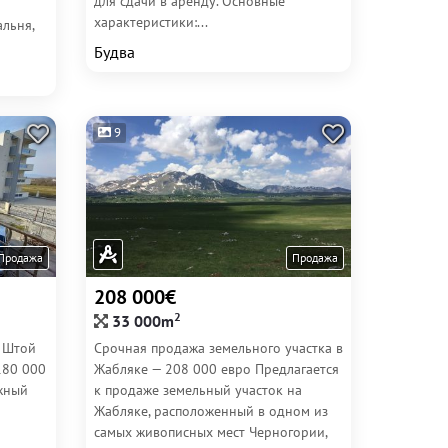
для сдачи в аренду. Основные
характеристики:...
альня,
Будва
9
Продажа
Продажа
208 000€
2
33 000m
й Штой
Срочная продажа земельного участка в
180 000
Жабляке — 208 000 евро Предлагается
жный
к продаже земельный участок на
Жабляке, расположенный в одном из
самых живописных мест Черногории,