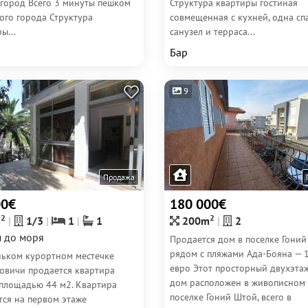
 город Всего 3 минуты пешком
Структура квартиры гостиная
ого города Структура
совмещенная с кухней, одна сп
ы...
санузел и терраса...
Бар
9
Продажа
00€
180 000€
2
2
m
1/3
1
1
200m
2
 до моря
Продается дом в поселке Гони
рядом с пляжами Ада-Бояна — 
ньком курортном местечке
евро Этот просторный двухэта
овичи продается квартира
дом расположен в живописном
площадью 44 м2. Квартира
поселке Гоний Штой, всего в
тся на первом этаже