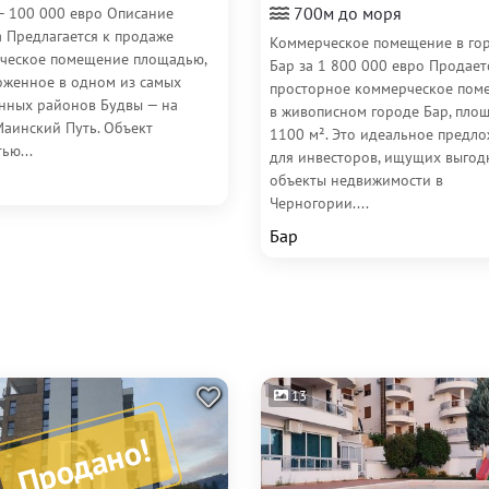
700м до моря
— 100 000 евро Описание
а Предлагается к продаже
Коммерческое помещение в го
ческое помещение площадью,
Бар за 1 800 000 евро Продает
оженное в одном из самых
просторное коммерческое пом
нных районов Будвы — на
в живописном городе Бар, пло
Маинский Путь. Объект
1100 м². Это идеальное предл
ью...
для инвесторов, ищущих выгод
объекты недвижимости в
Черногории....
Бар
13
Продано!