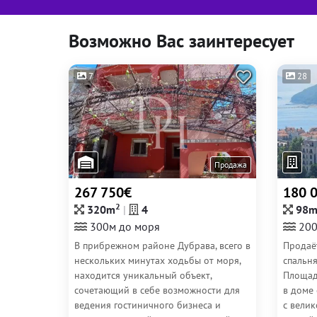
Возможно Вас заинтересует
7
28
Продажа
267 750€
180 
2
320m
4
98
300м до моря
200
В прибрежном районе Дубрава, всего в
Продаёт
нескольких минутах ходьбы от моря,
спальн
находится уникальный объект,
Площад
сочетающий в себе возможности для
в доме
ведения гостиничного бизнеса и
с вели