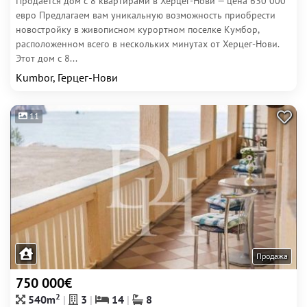
Продается дом с 8 квартирами в Херцег-Нови — цена 630 000
евро Предлагаем вам уникальную возможность приобрести
новостройку в живописном курортном поселке Кумбор,
расположенном всего в нескольких минутах от Херцег-Нови.
Этот дом с 8...
Kumbor, Герцег-Нови
11
Продажа
750 000€
2
540m
3
14
8