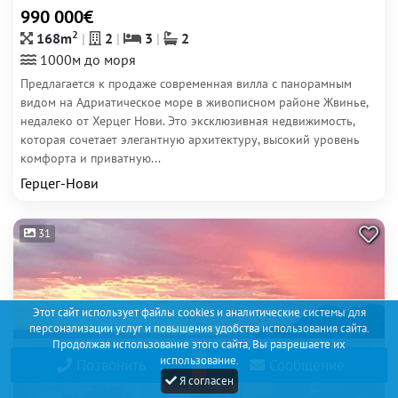
990 000€
2
168m
2
3
2
1000м до моря
Предлагается к продаже современная вилла с панорамным
видом на Адриатическое море в живописном районе Жвинье,
недалеко от Херцег Нови. Это эксклюзивная недвижимость,
которая сочетает элегантную архитектуру, высокий уровень
комфорта и приватную...
Герцег-Нови
31
Этот сайт использует файлы cookies и аналитические системы для
персонализации услуг и повышения удобства использования сайта.
Продолжая использование этого сайта, Вы разрешаете их
использование.
Позвонить
Сообщение
Я согласен