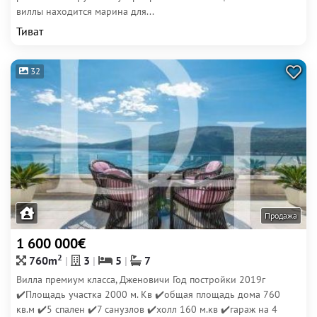
виллы находится марина для...
Тиват
32
Продажа
1 600 000€
2
760m
3
5
7
Вилла премиум класса, Дженовичи Год постройки 2019г
✔️Площадь участка 2000 м. Кв ✔️общая площадь дома 760
кв.м ✔️5 спален ✔️7 санузлов ✔️холл 160 м.кв ✔️гараж на 4