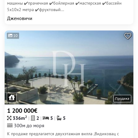
машины ✔️прачечная ✔️бойлерная ✔️мастерская ✔️бассейн
5х10х2 метра ✔️фруктовый...
Дженовичи
10
Продажа
1 200 000€
2
336m
2
5
5
300м до моря
К продаже предлагается двухэтажная вилла ,Видиковац с