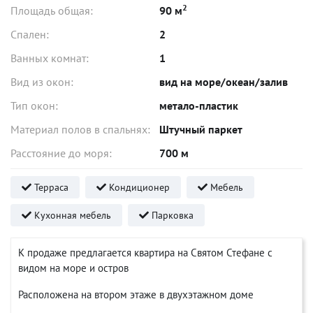
2
Площадь общая:
90 м
Спален:
2
Ванных комнат:
1
Вид из окон:
вид на море/океан/залив
Тип окон:
метало-пластик
Материал полов в спальнях:
Штучный паркет
Расстояние до моря:
700 м
Терраса
Кондиционер
Мебель
Кухонная мебель
Парковка
К продаже предлагается квартира на Святом Стефане с
видом на море и остров
Расположена на втором этаже в двухэтажном доме