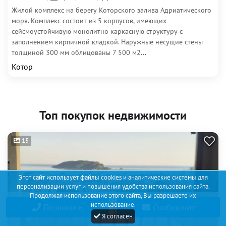
Жилой комплекс на берегу Которского залива Адриатического
моря. Комплекс состоит из 5 корпусов, имеющих
сейсмоустойчивую монолитно каркасную структуру с
заполнением кирпичной кладкой. Наружные несущие стены
толщиной 300 мм облицованы 7 500 м2...
Котор
Топ покупок недвижимости
15
Этот сайт использует файлы cookies и аналитические системы для
персонализации услуг и повышения удобства использования сайта.
Продолжая использование этого сайта, Вы разрешаете их
использование.
Позвонить
Сообщение
Я согласен