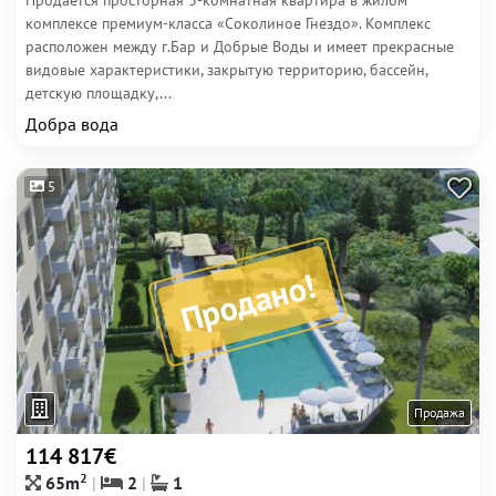
Продается просторная 3-комнатная квартира в жилом
комплексе премиум-класса «Соколиное Гнездо». Комплекс
расположен между г.Бар и Добрые Воды и имеет прекрасные
видовые характеристики, закрытую территорию, бассейн,
детскую площадку,...
Добра вода
5
Продано!
Продажа
114 817€
2
65m
2
1