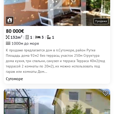
Продажа
80 000€
2
132m
1
3
1
1000м до моря
К продаже предлагается дом в п.Сутоморе, район Рутке
Площадь дома 92м2 без террасы, участок 250м Структура
дома кухня, три спальни, санузел и терраса Терраса 40м2(под
террасой 2 комнаты по 20м2), их можно использовать под
гараж или комнаты Дом...
Сутоморе
11