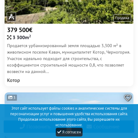
Продажа
379 500€
2
3 300m
Продается урбанизированный земля площадью 3,300 м² в
живописном поселке Кавач, муниципалитет Котор, Черногория.
Участок идеально подходит для строительства, с
коэффициентом строительной мощности 0,8, что позволяет
возвести на данной...
Котор
3
Этот сайт использует файлы cookies и аналитические системы для
персонализации услуг и повышения удобства использования сайта.
Продолжая использование этого сайта, Вы разрешаете их
использование.
Позвонить
Сообщение
Я согласен