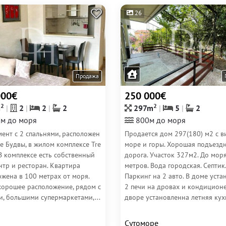
26
Продажа
000€
250 000€
2
2
m
2
2
2
297m
5
2
м до моря
800м до моря
ент с 2 спальнями, расположен
Продается дом 297(180) м2 с в
е Будвы, в жилом комплексе Tre
море и горы. Хорошая подъезд
В комплексе есть собственный
дорога. Участок 327м2. До мор
нтр и ресторан. Квартира
метров. Вода городская. Септик.
жена в 100 метрах от моря.
Паркинг на 2 авто. В доме уст
хорошее расположение, рядом с
2 печи на дровах и кондиционе
и, большими супермаркетами,...
дворе установленна летняя кухн
Сутоморе