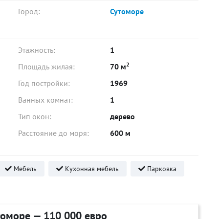
Город:
Сутоморе
Этажность:
1
2
Площадь жилая:
70 м
Год постройки:
1969
Ванных комнат:
1
Тип окон:
дерево
Расстояние до моря:
600 м
Мебель
Кухонная мебель
Парковка
оморе — 110 000 евро