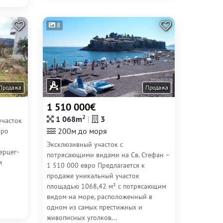
8
Продажа
Продажа
1 510 000€
2
1 068m
3
участок
200м до моря
вро
Эксклюзивный участок с
ерцег-
потрясающими видами на Св. Стефан –
м
1 510 000 евро Предлагается к
продаже уникальный участок
площадью 1068,42 м² с потрясающим
видом на море, расположенный в
одном из самых престижных и
живописных уголков...