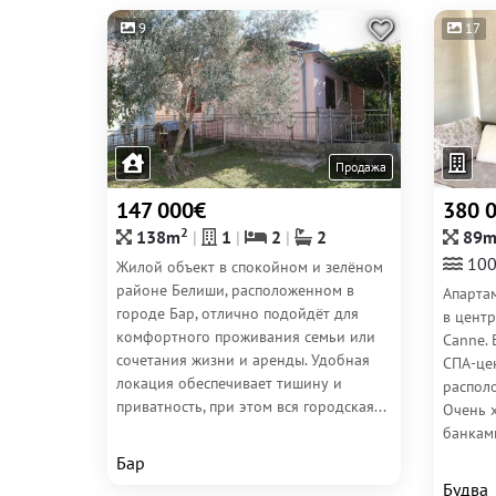
9
17
Продажа
147 000€
380 
2
138m
1
2
2
89
100
Жилой объект в спокойном и зелёном
районе Белиши, расположенном в
Апартам
городе Бар, отлично подойдёт для
в центр
комфортного проживания семьи или
Canne. 
сочетания жизни и аренды. Удобная
СПА-це
локация обеспечивает тишину и
располо
приватность, при этом вся городская...
Очень 
банкам
Бар
Будва