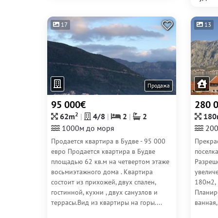
17
13
Продажа
95 000€
280 
2
62m
4/8
2
2
180
1000м до моря
200
Продается квартира в Будве - 95 000
Прекра
евро Продается квартира в Будве
поселка
площадью 62 кв.м на четвертом этаже
Разреш
восьмиэтажного дома . Квартира
увелич
состоит из прихожей, двух спален,
180м2,
гостинной, кухни , двух санузлов и
Планир
террасы.Вид из квартиры на горы....
ванная,