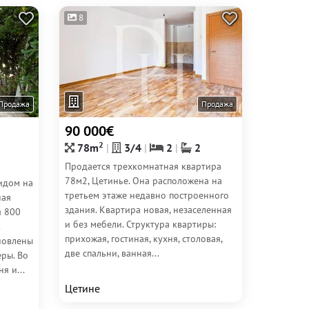
8
Продажа
Продажа
90 000€
2
78m
3/4
2
2
Продается трехкомнатная квартира
78м2, Цетинье. Она расположена на
идом на
третьем этаже недавно построенного
ная
здания. Квартира новая, незаселенная
я 800
и без мебели. Структура квартиры:
прихожая, гостиная, кухня, столовая,
ановлены
две спальни, ванная...
ры. Во
я и...
Цетине