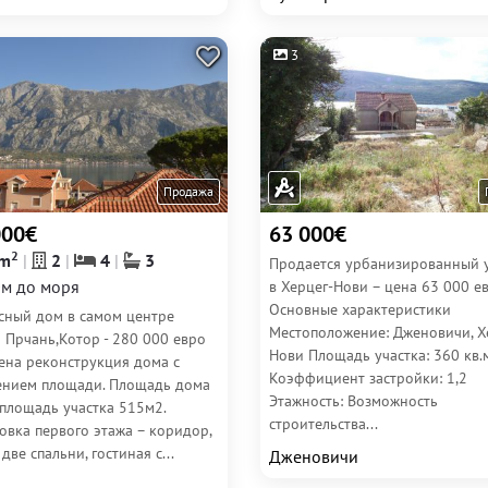
3
Продажа
000€
63 000€
2
m
2
4
3
Продается урбанизированный 
м до моря
в Херцег-Нови – цена 63 000 е
Основные характеристики
сный дом в самом центре
Местоположение: Дженовичи, Х
 Прчань,Котор - 280 000 евро
Нови Площадь участка: 360 кв.
ена реконструкция дома с
Коэффициент застройки: 1,2
ением площади. Площадь дома
Этажность: Возможность
 площадь участка 515м2.
строительства...
овка первого этажа – коридор,
 две спальни, гостиная с...
Дженовичи