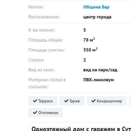
Регион:
Община Бар
Расположение:
центр города
К-во комнат:
5
2
Площадь общая:
78 м
2
Площадь участка:
350 м
Спален:
2
Вид из окон:
вид на парк/сад
Материал полов в
ПВХ-линолеум
спальнях:
Терраса
Гараж
Кондиционер
Отопление
Одноэтажный дом с гаражем в Сут