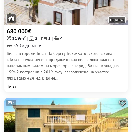
Продажа
680 000€
2
119m
2
3
4
550м до моря
Вилла в городе Тиват На берегу Боко-Которского залива в
г.Тиват предлагается к продаже новая вилла люкс класса с
панорамным видом на море, горы и город. Вилла площадью
199м2 построена в 2019 году, расположена на участке
площадью 424 м2. В доме...
Тиват
5