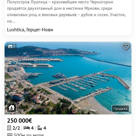
Полуостров Луштица – красивейшее место Черногории
продаётся двухэтажный дом в местечке Мркови, среди
оливковых рощ и вековых деревьев – дубов и сосен. Участок,
на...
Lushtica, Герцег-Нови
7
Продажа
250 000€
2/2
4
4
500м до моря