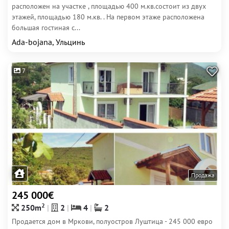
расположен на участке , площадью 400 м.кв.состоит из двух
этажей, площадью 180 м.кв. . На первом этаже расположена
большая гостиная с...
Ada-bojana, Ульцинь
7
Продажа
245 000€
2
250m
2
4
2
Продается дом в Мркови, полуостров Луштица - 245 000 евро