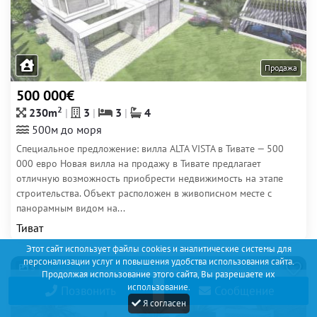
Продажа
500 000€
2
230m
3
3
4
500м до моря
Специальное предложение: вилла ALTA VISTA в Тивате — 500
000 евро Новая вилла на продажу в Тивате предлагает
отличную возможность приобрести недвижимость на этапе
строительства. Объект расположен в живописном месте с
панорамным видом на...
Тиват
Этот сайт использует файлы cookies и аналитические системы для
персонализации услуг и повышения удобства использования сайта.
5
Продолжая использование этого сайта, Вы разрешаете их
использование.
Позвонить
Сообщение
Я согласен