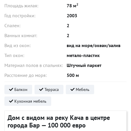
2
Площадь жилая:
78 м
Год постройки:
2003
Спален:
2
Ванных комнат:
2
Вид из окон:
вид на море/океан/залив
Тип окон:
метало-пластик
Материал полов в спальнях:
Штучный паркет
Расстояние до моря:
500 м
Балкон
Терраса
Мебель
Кухонная мебель
Дом с видом на реку Кача в центре
города Бар — 100 000 евро