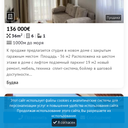
Продажа
136 000€
2
36m
6
1
1000м до моря
К продаже предлагается студия в новом доме с закрытым
гаражным местом Площадь - 36 м2 Расположена на шестом
этаже в доме с лифтом подземный паркинг 19 м2 новый
ремонт, мебель, техника сплит-система, бойлер в шаговой
доступности...
Будва
5
Этот сайт использует файлы cookies и аналитические системы для
персонализации услуг и повышения удобства использования сайта.
Продолжая использование этого сайта, Вы разрешаете их
использование.
Позвонить
Сообщение
Я согласен