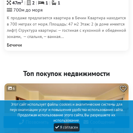
2
47m
2
1
1
700м до моря
К продаже предлагается квартира в Бечии Квартира находится
в 700 метрах от моря. Площадь: 47 м2 Этаж: 2 (в доме имеется
лифт) Структура квартиры: — гостиная с кухонной и обеденной
зонами, — спальня, — ванная...
Бечичи
Топ покупок недвижимости
6
Этот сайт использует файлы cookies и аналитические системы для
персонализации услуг и повышения удобства использования сайта.
Продолжая использование этого сайта, Вы разрешаете их
использование.
Позвонить
Сообщение
Я согласен