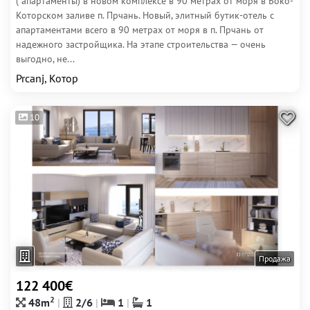
( апартаменты) в новом комплексе в 90 метрах от моря в Боко-
Которском заливе п. Прчань. Новый, элитный бутик-отель с
апартаментами всего в 90 метрах от моря в п. Прчань от
надежного застройщика. На этапе строительства — очень
выгодно, не...
Prcanj, Котор
10
Продажа
122 400€
2
48m
2/6
1
1