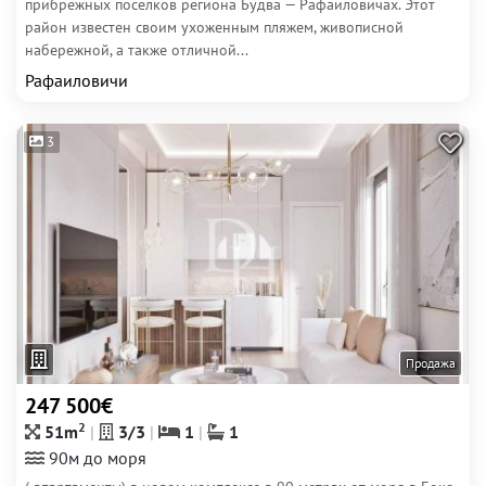
прибрежных поселков региона Будва — Рафаиловичах. Этот
район известен своим ухоженным пляжем, живописной
набережной, а также отличной...
Рафаиловичи
3
Продажа
247 500€
2
51m
3/3
1
1
90м до моря