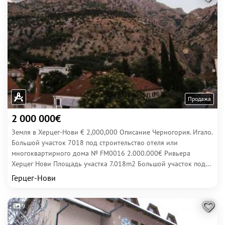
Продажа
2 000 000€
Земля в Херцег-Нови € 2,000,000 Описание Черногория. Игало.
Большой участок 7018 под строительство отеля или
многоквартирного дома № FM0016 2.000.000€ Ривьера
Херцег Нови Площадь участка 7.018m2 Большой участок под...
Герцег-Нови
9