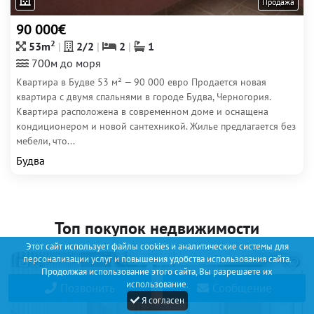
Продажа
90 000€
2
53m
2/2
2
1
700м до моря
Квартира в Будве 53 м² — 90 000 евро Продается новая
квартира с двумя спальнями в городе Будва, Черногория.
Квартира расположена в современном доме и оснащена
кондиционером и новой сантехникой. Жилье предлагается без
мебели, что...
Будва
Топ покупок недвижимости
Этот сайт использует файлы cookies и аналитические системы для
персонализации услуг и повышения удобства использования сайта.
12
Продолжая использование этого сайта, Вы разрешаете их
использование.
Позвонить
Сообщение
Я согласен