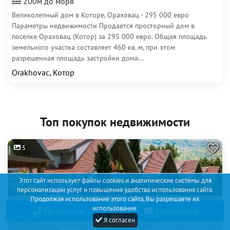
200м до моря
Великолепный дом в Которе, Ораховац - 295 000 евро
Параметры недвижимости Продается просторный дом в
поселке Ораховац (Котор) за 295 000 евро. Общая площадь
земельного участка составляет 460 кв. м, при этом
разрешенная площадь застройки дома...
Orakhovac, Котор
Топ покупок недвижимости
5
Этот сайт использует файлы cookies и аналитические системы для
персонализации услуг и повышения удобства использования сайта.
Продолжая использование этого сайта, Вы разрешаете их
использование.
Позвонить
Сообщение
Я согласен