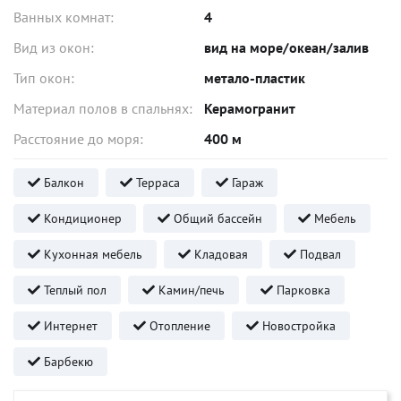
Ванных комнат:
4
Вид из окон:
вид на море/океан/залив
Тип окон:
метало-пластик
Материал полов в спальнях:
Керамогранит
Расстояние до моря:
400 м
Балкон
Терраса
Гараж
Кондиционер
Общий бассейн
Мебель
Кухонная мебель
Кладовая
Подвал
Теплый пол
Камин/печь
Парковка
Интернет
Отопление
Новостройка
Барбекю