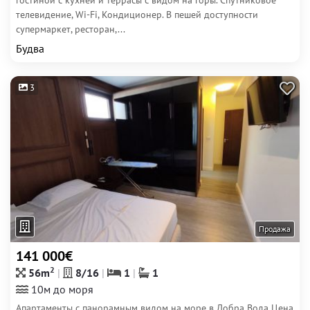
гостиной с кухней и террасы с видом на горы. Спутниковое
телевидение, Wi-Fi, Кондиционер. В пешей доступности
супермаркет, ресторан,...
Будва
3
Продажа
141 000€
2
56m
8/16
1
1
10м до моря
Апартаменты с панорамным видом на море в Добра Вода Цена