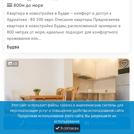
800м до моря
Квартира в новостройке в Будве — комфорт и доступ к
Адриатике - 80 500 евро Описание квартиры Предлагаемая
квартира в новостройке Будвы, расположенной примерно в
800 метрах от моря, идеально подходит для комфортного
проживания или...
Будва
10
Этот сайт использует файлы cookies и аналитические системы для
персонализации услуг и повышения удобства использования сайта.
Продолжая использование этого сайта, Вы разрешаете их
использование.
Позвонить
Сообщение
Продажа
Я согласен