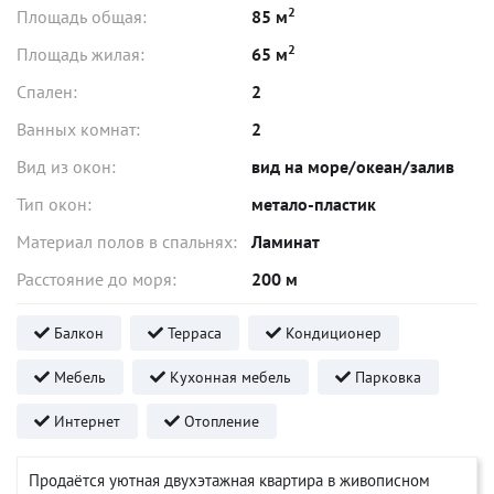
2
Площадь общая:
85 м
2
Площадь жилая:
65 м
Спален:
2
Ванных комнат:
2
Вид из окон:
вид на море/океан/залив
Тип окон:
метало-пластик
Материал полов в спальнях:
Ламинат
Расстояние до моря:
200 м
Балкон
Терраса
Кондиционер
Мебель
Кухонная мебель
Парковка
Интернет
Отопление
Продаётся уютная двухэтажная квартира в живописном