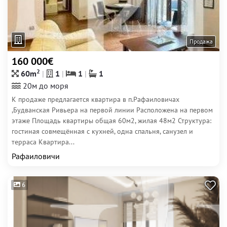
Продажа
160 000€
2
60m
1
1
1
20м до моря
К продаже предлагается квартира в п.Рафаиловичах
,Будванская Ривьера на первой линии Расположена на первом
этаже Площадь квартиры общая 60м2, жилая 48м2 Структура:
гостиная совмещённая с кухней, одна спальня, санузел и
терраса Квартира...
Рафаиловичи
6