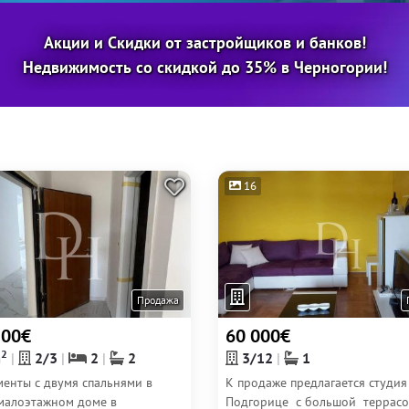
Акции и Скидки от застройщиков и банков!
Недвижимость со скидкой до 35% в Черногории!
16
Продажа
500€
60 000€
2
m
2/3
2
2
3/12
1
менты с двумя спальнями в
К продаже предлагается студия
малоэтажном доме в
Подгорице с большой террасо