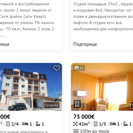
ктивной и востребованной
Студия площадью 33м2 , террас
и: около 2 минут пешком от
и кладовая 8м2. Находится на 
Сити (район Сити Кварт).
этаже в двенадцатиэтажном до
ждение от уплаты 3% налога.
лифтом. В студии есть все
 - 70 кв.м., балкон. 2 этаж. 2
необходимое для комфортного.
...
рица
Подгорица
11
Продажа
000€
73 000€
2
2
m
2/4
1
1
42m
1/5
1
1
100м до моря
тся новые апартаменты в