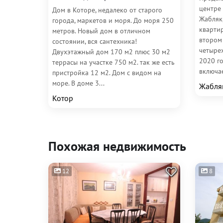
центре
Дом в Которе, недалеко от старого
Жабляк
города, маркетов и моря. До моря 250
квартир
метров. Новый дом в отличном
втором
состоянии, вся сантехника!
четыре
Двухэтажный дом 170 м2 плюс 30 м2
2020 г
террасы на участке 750 м2. так же есть
включае
пристройка 12 м2. Дом с видом на
море. В доме 3...
Жабля
Котор
Похожая недвижимость
12
8