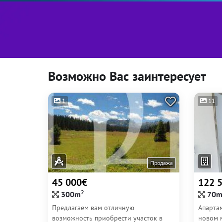
Возможно Вас заинтересует
1
11
Продажа
45 000€
122 
2
300m
70
Предлагаем вам отличную
Апарта
возможность приобрести участок в
новом 