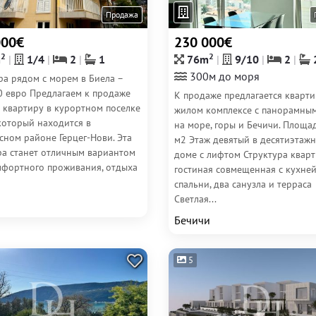
Продажа
000€
230 000€
2
2
m
1/4
2
1
76m
9/10
2
300м до моря
ра рядом с морем в Биела –
0 евро Предлагаем к продаже
К продаже предлагается кварти
 квартиру в курортном поселке
жилом комплексе с панорамны
который находится в
на море, горы и Бечичи. Площад
сном районе Герцег-Нови. Эта
м2 Этаж девятый в десятиэтаж
ра станет отличным вариантом
доме с лифтом Структура квар
мфортного проживания, отдыха
гостиная совмещенная с кухней
спальни, два санузла и терраса
Светлая...
Бечичи
5