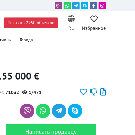
Показать 2950 объектов
RU
Избранное
егионы
Города
155 000 €
ef:
71032
1/471
Написать продавцу