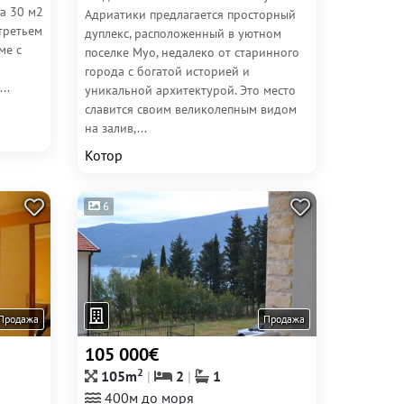
а 30 м2
Адриатики предлагается просторный
третьем
дуплекс, расположенный в уютном
ме с
поселке Муо, недалеко от старинного
города с богатой историей и
..
уникальной архитектурой. Это место
славится своим великолепным видом
на залив,...
Котор
6
Продажа
Продажа
105 000€
2
105m
2
1
400м до моря