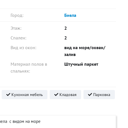
Город:
Биела
Этаж:
2
Спален:
2
Вид из окон:
вид на море/океан/
залив
Материал полов в
Штучный паркет
спальнях:
Кухонная мебель
Кладовая
Парковка
иела с видом на море