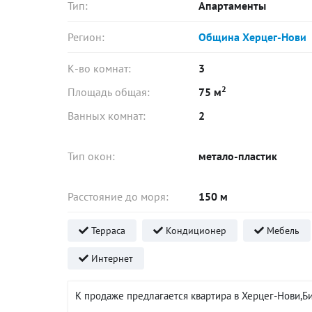
Тип:
Апартаменты
Регион:
Община Херцег-Нови
К-во комнат:
3
2
Площадь общая:
75 м
Ванных комнат:
2
Тип окон:
метало-пластик
Расстояние до моря:
150 м
Терраса
Кондиционер
Мебель
Интернет
К продаже предлагается квартира в Херцег-Нови,Б