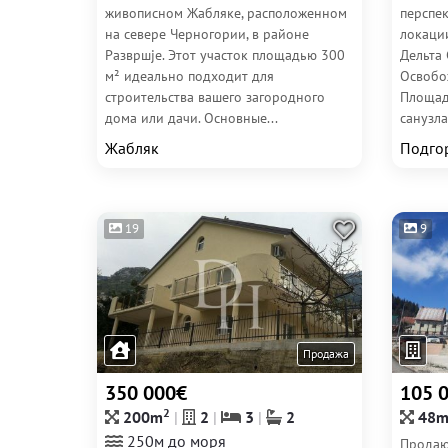
живописном Жабляке, расположенном
перспе
на севере Черногории, в районе
локаци
Развршје. Этот участок площадью 300
Дельта 
м² идеально подходит для
Освобо
строительства вашего загородного
Площадь
дома или дачи. Основные...
санузла.
Жабляк
Подго
19
9
Продажа
350 000€
105 
2
200m
2
3
2
48
250м до моря
Продаю