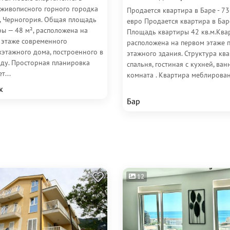
 живописного горного городка
Продается квартира в Баре - 7
, Черногория. Общая площадь
евро Продается квартира в Бар
ы — 48 м², расположена на
Площадь квартиры 42 кв.м.Ква
 этаже современного
расположена на первом этаже 
хэтажного дома, построенного в
этажного здания. Структура кв
оду. Просторная планировка
спальня, гостиная с кухней, ван
т...
комната . Квартира меблирована
к
Бар
12