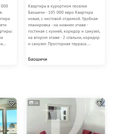
3 000
Квартира в курортном поселке
е.
Баошичи - 105 000 евро Квартира
ртира
новая, с чистовой отделкой. Удобная
пяти
планировка - на нижнем этаже -
артиры:
гостиная с кухней, коридор и санузел,
на
на втором этаже - 2 спальни, коридор
...
и санузел. Просторная терраса....
Баошичи
16