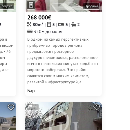
Продажа
Продажа
268 000€
2
2
80m
5
3
2
350м до моря
ра в
В одном из самых перспективных
м видом
прибрежных городов региона
ь - 76
предлагается просторное
ном
двухуровневое жилье, расположенное
тиры
всего в нескольких минутах ходьбы от
, две
морского побережья. Этот район
славится своим мягким климатом,
развитой инфраструктурой, а...
Бар
11