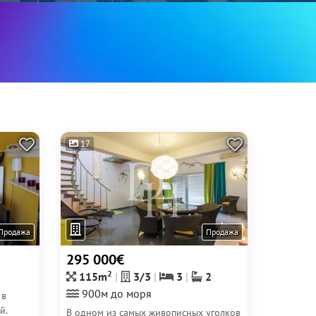
17
Продажа
Продажа
295 000€
2
115m
3/3
3
2
900м до моря
 в
й.
В одном из самых живописных уголков