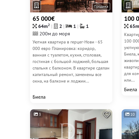
Продажа
65 000€
100 
2
64m
2
1
1
65
200м до моря
Кварти
100 00
Уютная квартира в герцег-Нови - 65
уютную
000 евро Планировка: коридор,
Биела, 
ванная с туалетом, кухня, столовая,
живопи
гостиная с большой лоджией, большая
кварти
спальня с балконом. В квартире сделан
для ко
капитальный ремонт, заменены все
или...
окна, на балконе и лоджии...
Биела
Биела
3
10