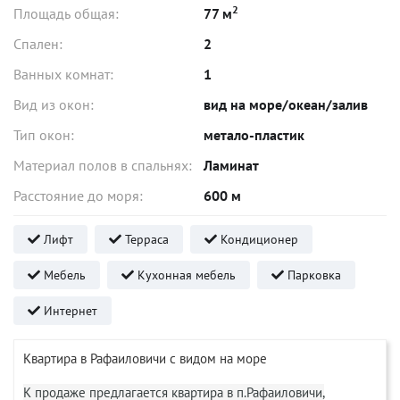
2
Площадь общая:
77 м
Спален:
2
Ванных комнат:
1
Вид из окон:
вид на море/океан/залив
Тип окон:
метало-пластик
Материал полов в спальнях:
Ламинат
Расстояние до моря:
600 м
Лифт
Терраса
Кондиционер
Мебель
Кухонная мебель
Парковка
Интернет
Квартира в Рафаиловичи с видом на море
К продаже предлагается квартира в п.Рафаиловичи,