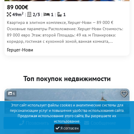
89 000€
2
49m
2/3
1
1
Квартира в элитном комплексе, Херцег-Нови — 89 000 €
Основные параметры Расположение: Херцег-Нови Стоимость:
89 000 евро Этаж: второй Площадь: 49 кв. м Планировка:
коридор, гостиная с кухонной зоной, ванная комната,...
Герцег-Нови
Топ покупок недвижимости
6
Этот сайт использует файлы cookies и аналитические системы для
персонализации услуг и повышения удобства использования сайта.
Продолжая использование этого сайта, Вы разрешаете их
использование.
Позвонить
Сообщение
Я согласен