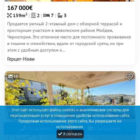
167 000€
2
159m
2
7
3
Продается уютный 2-этажный дом с обзорной террасой и
просторным участком в живописном районе Мойдеж,
Черногория. Это отличное место для постоянного проживания
в тишине и спокойствии, вдали от городской суеты, но при
этом с удобным доступом к...
Герцег-Нови
18
Этот сайт использует файлы cookies и аналитические системы для
персонализации услуг и повышения удобства использования сайта.
Продолжая использование этого сайта, Вы разрешаете их
использование.
Позвонить
Сообщение
Я согласен