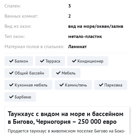
Спален:
3
Ванных комнат:
2
Вид из окон:
вид на море/океан/залив
Тип окон:
метало-пластик
Материал полов в спальнях:
Ламинат
Балкон
Терраса
Кондиционер
Общий бассейн
Мебель
Кухонная мебель
Камин/печь
Парковка
Барбекю
Таунхаус с видом на море и бассейном
в Бигово, Черногория – 250 000 евро
Продается таунхаус в живописном поселке Бигово на Боко-