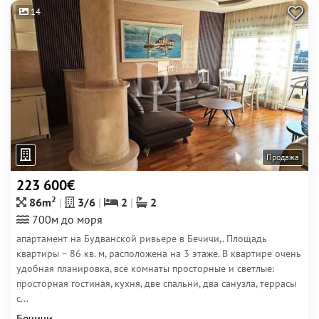
14
Продажа
223 600€
2
86m
3/6
2
2
700м до моря
апартамент на Будванской ривьере в Бечичи,. Площадь
квартиры – 86 кв. м, расположена на 3 этаже. В квартире очень
удобная планировка, все комнаты просторные и светлые:
просторная гостиная, кухня, две спальни, два санузла, террасы
с...
Бечичи