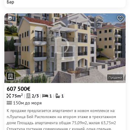
Бар
2
Продажа
607 500€
2
75m
2/3
1
1
150м до моря
К продаже предлагается апартамент в новом комплексе на
п.Луштица Бей Расположен на втором этаже в трехэтажном
доме Площадь апартамента общая 75,09м2, жилая 63,75м2
Структура гостиная совмещенная с кухней, одна спальня,