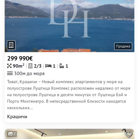
Продажа
299 990€
2
90m
2/3
1
1
300м до моря
Тиват, Крашичи – Новый комплекс апартаментов у моря на
полуострове Луштица Комплекс расположен недалеко от моря
на полуострове Луштица в десяти минутах от Луштица Бэй и
Порто Монтенегро. В непосредственной близости находятся
нескольких...
Крашичи
7