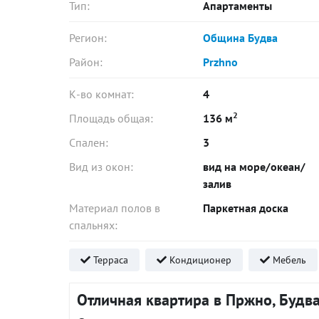
Тип:
Апартаменты
Регион:
Община Будва
Район:
Przhno
К-во комнат:
4
2
Площадь общая:
136 м
Спален:
3
Вид из окон:
вид на море/океан/
залив
Материал полов в
Паркетная доска
спальнях:
Терраса
Кондиционер
Мебель
Отличная квартира в Пржно, Будва