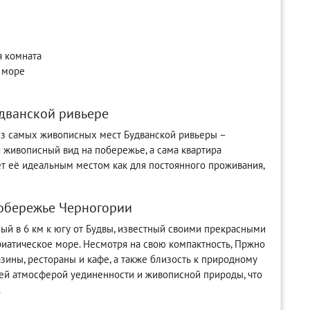
я комната
а море
дванской ривьере
 из самых живописных мест Будванской ривьеры –
 живописный вид на побережье, а сама квартира
ет её идеальным местом как для постоянного проживания,
побережье Черногории
ый в 6 км к югу от Будвы, известный своими прекрасными
атическое море. Несмотря на свою компактность, Пржно
зины, рестораны и кафе, а также близость к природному
оей атмосферой уединенности и живописной природы, что
.