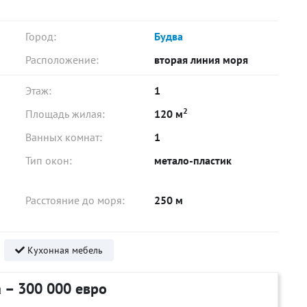
Город:
Будва
Расположение:
вторая линия моря
Этаж:
1
2
Площадь жилая:
120 м
Ванных комнат:
1
Тип окон:
метало-пластик
Расстояние до моря:
250 м
Кухонная мебель
 – 300 000 евро