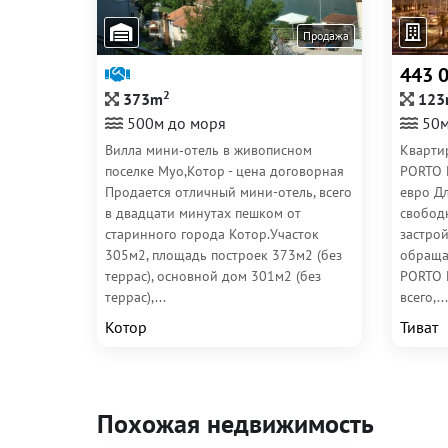
Продажа
443 
2
373m
123
500м до моря
50м
Вилла мини‑отель в живописном
Кварти
поселке Муо,Котор - цена договорная
PORTO 
Продается отличный мини-отель, всего
евро Д
в двадцати минутах пешком от
свобод
старинного города Котор.Участок
застро
305м2, площадь построек 373м2 (без
обраща
террас), основной дом 301м2 (без
PORTO 
террас),...
всего,...
Котор
Тиват
Похожая недвижимость