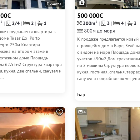
Продажа
000€
500 000€
2
2
m
2/4
2
1
300m
3
4
3
800м до моря
же предлагается квартира в
доме Тиват До Porto
К продаже предлагается новый
egro 250м Квартира
строящейся дом в Баре, Зелёны
ожена на втором этаже в
с видом на море Площадь дома
хэтажном доме Площадь
участок 450м2 Дом трехэтажны
ры 62.55м2 Структура квартиры
на 2 машины Структура первог
я, кухня, две спальни, санузел и
кухня, гостиная, спальня, террас
..
санузел и подсобное помещение
Бар
4