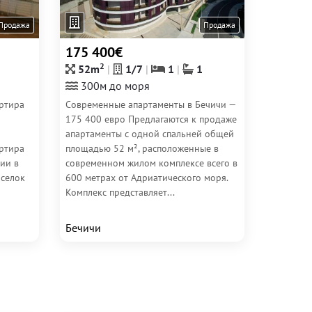
Продажа
Продажа
175 400€
2
52m
1/7
1
1
300м до моря
ртира
Современные апартаменты в Бечичи —
175 400 евро Предлагаются к продаже
апартаменты с одной спальней общей
ртира
площадью 52 м², расположенные в
ии в
современном жилом комплексе всего в
оселок
600 метрах от Адриатического моря.
Комплекс представляет...
Бечичи