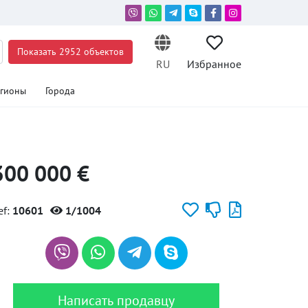
Показать 2952 объектов
RU
Избранное
егионы
Города
300 000 €
ef:
10601
1/1004
Написать продавцу