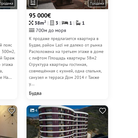
Продажа
Продажа
95 000€
2
38m
3
1
1
700м до моря
К продаже предлагается квартира в
й пояс
Будве, район Lazi не далеко от рынка
 300м2,
Расположена на третьем этаже в доме
й Гараж
с лифтом Площадь квартиры 38м2
о этажа
Структура квартиры гостиная,
а,
совмещённая с кухней, одна спальня,
 На...
санузел и терраса Дом 2014 г Также
у...
Будва
4