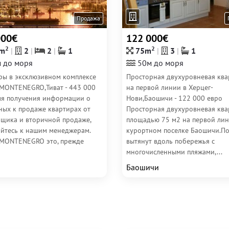
Продажа
000€
122 000€
2
2
m
2
2
1
75m
3
1
 до моря
50м до моря
ры в эксклюзивном комплексе
Просторная двухуровневая ква
MONTENEGRO,Тиват - 443 000
на первой линии в Херцег-
ля получения информации о
Нови,Баошичи - 122 000 евро
ных к продаже квартирах от
Просторная двухуровневая ква
йщика и вторичной продаже,
площадью 75 м2 на первой лин
йтесь к нашим менеджерам.
курортном поселке Баошичи.П
MONTENEGRO это, прежде
вытянут вдоль побережья с
многочисленными пляжами,...
Баошичи