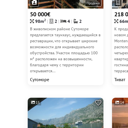
Продажа
50 000€
218 
2
98m
2
4
2
66
В живописном районе Сутоморе
К прода
предлагается таунхаус, нуждающийся в
новом 
реставрации, что открывает широкие
Monten
возможности для индивидуального
распол
обустройства. Участок площадью 100
четыре
м² расположен на возвышенности,
кварти
благодаря чему с территории
гостина
открывается...
терраса.
Сутоморе
Тиват
15
14