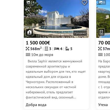
14
8
Продажа
1 500 000€
70 0
2
568m
3
4
5
37m
10м до моря
100
Вилла Saphir является жемчужиной
На Барс
современной архитектуры и
предла
идеальным выбором для тех, кто ищет
кварти
идеальный дом для отдыха в
доме. В
Черногории. Расположенный в
площадь
нескольких секундах от частной
с 1 отд
набережной, отель предлагает
время 
фантастический вид, сезонный...
отделоч
Добра вода
Утеха