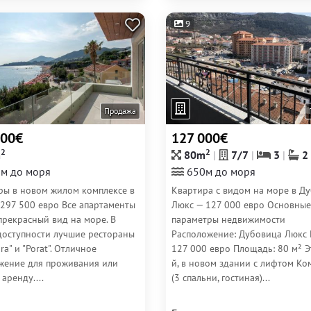
9
Продажа
500€
127 000€
2
2
m
80m
7/7
3
2
м до моря
650м до моря
ры в новом жилом комплексе в
Квартира с видом на море в Д
 297 500 евро Все апартаменты
Люкс — 127 000 евро Основные
прекрасный вид на море. В
параметры недвижимости
доступности лучшие рестораны
Расположение: Дубовица Люкс 
ara" и "Porat". Отличное
127 000 евро Площадь: 80 м² Эт
жение для проживания или
й, в новом здании с лифтом Ком
 аренду....
(3 спальни, гостиная)...