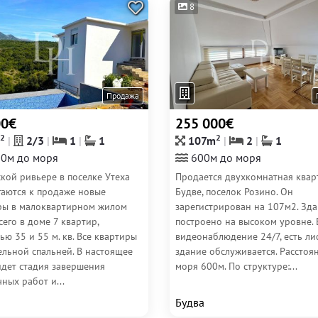
8
Продажа
00€
255 000€
2
2
2/3
1
1
107m
2
1
0м до моря
600м до моря
кой ривьере в поселке Утеха
Продается двухкомнатная квар
гаются к продаже новые
Будве, поселок Розино. Он
ры в малоквартирном жилом
зарегистрирован на 107м2. Зд
сего в доме 7 квартир,
построено на высоком уровне. 
ю 35 и 55 м. кв. Все квартиры
видеонаблюдение 24/7, есть ли
ельной спальней. В настоящее
здание обслуживается. Расстоя
идет стадия завершения
моря 600м. По структуре:...
ных работ и...
Будва