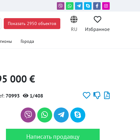
Показать 2950 объектов
RU
Избранное
егионы
Города
95 000 €
ef:
70993
1/408
Написать продавцу