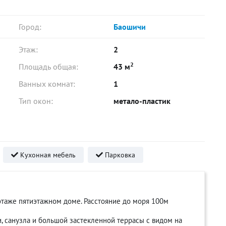
Город:
Баошичи
Этаж:
2
2
Площадь общая:
43 м
Ванных комнат:
1
Тип окон:
метало-пластик
Кухонная мебель
Парковка
таже пятиэтажном доме. Расстояние до моря 100м
ни, санузла и большой застекленной террасы с видом на