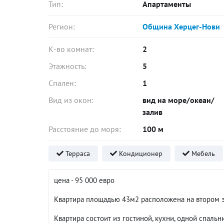
Тип:
Апартаменты
Регион:
Община Херцег-Нови
К-во комнат:
2
Этажность:
5
Спален:
1
Вид из окон:
вид на море/океан/
залив
Расстояние до моря:
100 м
Терраса
Кондиционер
Мебель
цена - 95 000 евро
Квартира площадью 43м2 расположена на втором э
Квартира состоит из гостиной, кухни, одной спаль