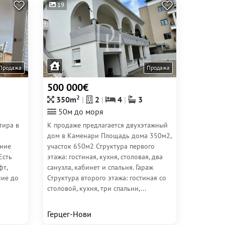
19
Продажа
Продажа
500 000€
2
350m
2
4
3
50м до моря
тира в
К продаже предлагается двухэтажный
дом в Каменари Площадь дома 350м2,
ание
участок 650м2 Структура первого
Есть
этажа: гостиная, кухня, столовая, два
фт,
санузла, кабинет и спальня. Гараж
ние до
Структура второго этажа: гостиная со
столовой, кухня, три спальни,...
Герцег-Нови