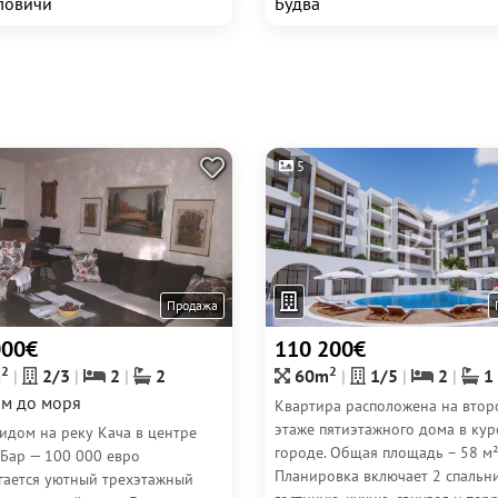
ловичи
Будва
5
Продажа
000€
110 200€
2
2
m
2/3
2
2
60m
1/5
2
1
м до моря
Квартира расположена на втор
этаже пятиэтажного дома в ку
идом на реку Кача в центре
городе. Общая площадь – 58 м²
 Бар — 100 000 евро
Планировка включает 2 спальни
гается уютный трехэтажный