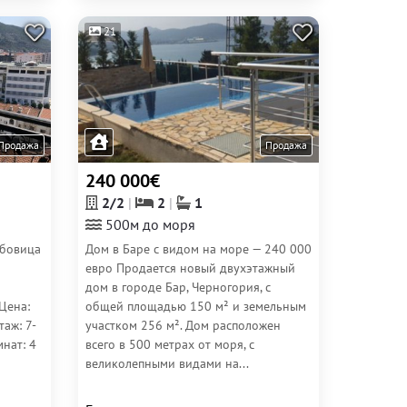
21
Продажа
Продажа
240 000€
2/2
2
1
500м до моря
убовица
Дом в Баре с видом на море — 240 000
евро Продается новый двухэтажный
дом в городе Бар, Черногория, с
Цена:
общей площадью 150 м² и земельным
аж: 7-
участком 256 м². Дом расположен
нат: 4
всего в 500 метрах от моря, с
великолепными видами на...