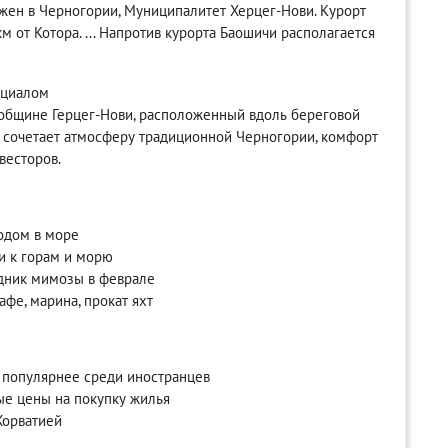
ожен в Черногории, Муниципалитет Херцег-Нови. Курорт
м от Котора. ... Напротив курорта Баошичи располагается
нциалом
общине Герцег-Нови, расположенный вдоль береговой
о сочетает атмосферу традиционной Черногории, комфорт
весторов.
одом в море
и к горам и морю
дник мимозы в феврале
афе, марина, прокат яхт
е популярнее среди иностранцев
ые цены на покупку жилья
 Хорватией