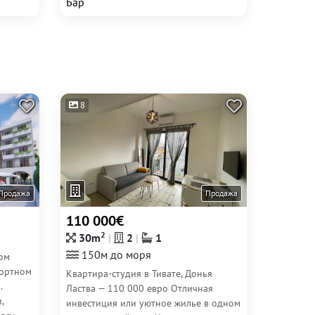
Бар
8
Продажа
Продажа
110 000€
2
30m
2
1
150м до моря
ом
рортном
Квартира-студия в Тивате, Донья
.
Ластва — 110 000 евро Отличная
,
инвестиция или уютное жилье в одном