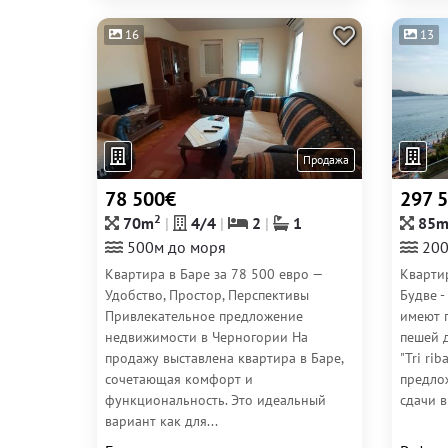
16
13
Продажа
78 500€
297 
2
70m
4/4
2
1
85
500м до моря
200
Квартира в Баре за 78 500 евро —
Кварти
Удобство, Простор, Перспективы
Будве -
Привлекательное предложение
имеют 
недвижимости в Черногории На
пешей 
продажу выставлена квартира в Баре,
"Tri rib
сочетающая комфорт и
предло
функциональность. Это идеальный
сдачи в
вариант как для...