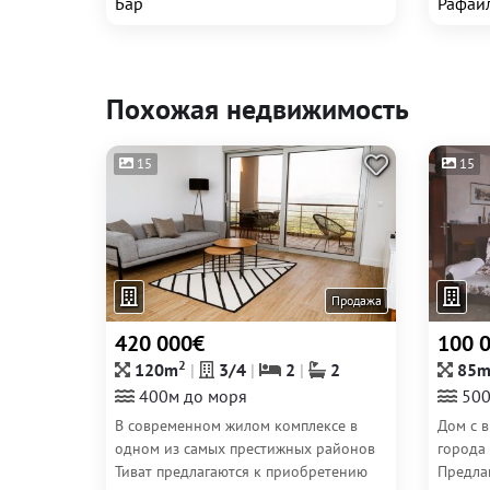
Бар
Рафаи
Похожая недвижимость
15
15
Продажа
420 000€
100 
2
120m
3/4
2
2
85
400м до моря
500
В современном жилом комплексе в
Дом с в
одном из самых престижных районов
города
Тиват предлагаются к приобретению
Предла