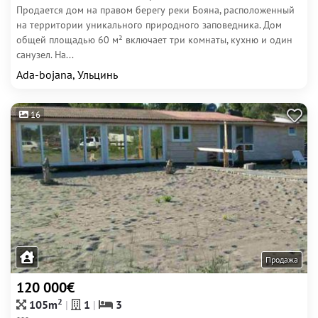
Продается дом на правом берегу реки Бояна, расположенный
на территории уникального природного заповедника. Дом
общей площадью 60 м² включает три комнаты, кухню и один
санузел. На...
Ada-bojana, Ульцинь
16
Продажа
120 000€
2
105m
1
3