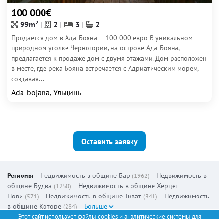
100 000€
2
99m
2
3
2
Продается дом в Ада-Бояна — 100 000 евро В уникальном
природном уголке Черногории, на острове Ада-Бояна,
предлагается к продаже дом с двумя этажами. Дом расположен
в месте, где река Бояна встречается с Адриатическим морем,
создавая...
Ada-bojana, Ульцинь
Оставить заявку
Регионы
Недвижимость в общине Бар
Недвижимость в
(1962)
общине Будва
Недвижимость в общине Херцег-
(1250)
Нови
Недвижимость в общине Тиват
Недвижимость
(571)
(341)
в общине Которе
Больше
(284)
Этот сайт использует файлы cookies и аналитические системы для