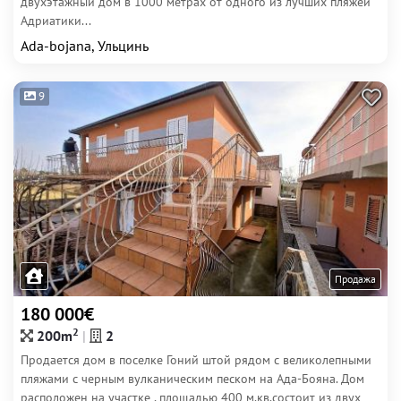
двухэтажный дом в 1000 метрах от одного из лучших пляжей
Адриатики...
Ada-bojana, Ульцинь
9
Продажа
180 000€
2
200m
2
Продается дом в поселке Гоний штой рядом с великолепными
пляжами с черным вулканическим песком на Ада-Бояна. Дом
расположен на участке , площадью 400 м.кв.состоит из двух