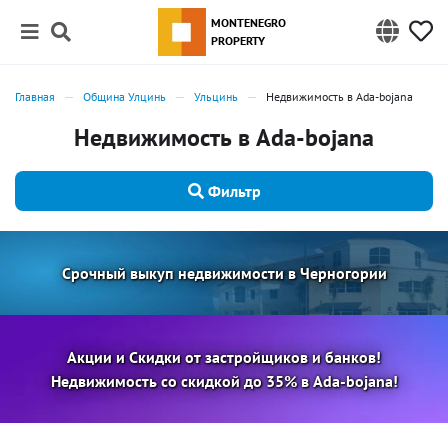
MONTENEGRO
PROPERTY
Главная
Община Улцинь
Ульцинь
Недвижимость в Ada-bojana
Недвижимость в Ada-bojana
Фильтр
Срочный выкуп недвижимости в Черногории
Акции и Скидки от застройщиков и банков!
Недвижимость со скидкой до 35% в Ada-bojana!