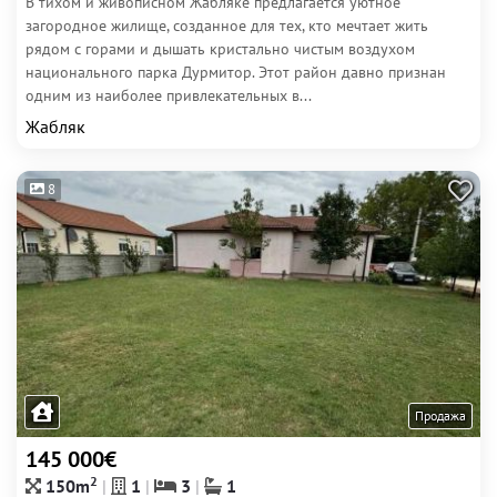
В тихом и живописном Жабляке предлагается уютное
загородное жилище, созданное для тех, кто мечтает жить
рядом с горами и дышать кристально чистым воздухом
национального парка Дурмитор. Этот район давно признан
одним из наиболее привлекательных в...
Жабляк
8
Продажа
145 000€
2
150m
1
3
1