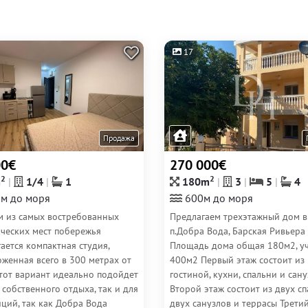
17
Продажа
00€
270 000€
2
2
m
1/4
1
180m
3
5
4
м до моря
600м до моря
м из самых востребованных
Предлагаем трехэтажный дом в
ических мест побережья
п.Добра Вода, Барская Ривьера
ается компактная студия,
Площадь дома общая 180м2, у
женная всего в 300 метрах от
400м2 Первый этаж состоит из
Этот вариант идеально подойдет
гостиной, кухни, спальни и сану
 собственного отдыха, так и для
Второй этаж состоит из двух сп
ций, так как Добра Вода
двух санузлов и террасы Трети