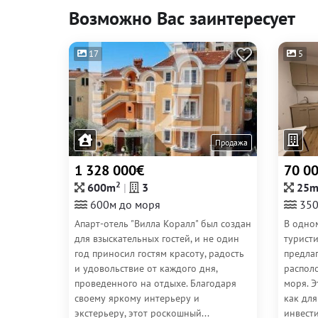
Возможно Вас заинтересует
17
5
Продажа
1 328 000€
70 0
2
600m
3
25
600м до моря
350
Апарт-отель "Вилла Коралл" был создан
В одно
для взыскательных гостей, и не один
турист
год приносил гостям красоту, радость
предлаг
и удовольствие от каждого дня,
располо
проведенного на отдыхе. Благодаря
моря. 
своему яркому интерьеру и
как для
экстерьеру, этот роскошный...
инвести