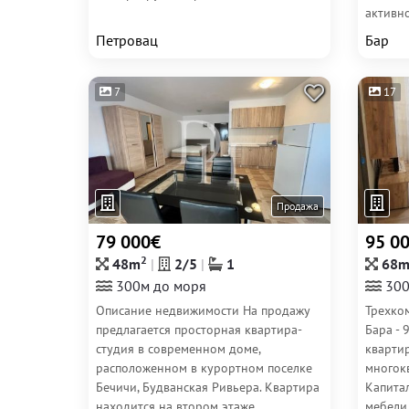
активно
Петровац
Бар
7
17
Продажа
79 000€
95 0
2
48m
2/5
1
68
300м до моря
300
Описание недвижимости На продажу
Трехко
предлагается просторная квартира-
Бара - 
студия в современном доме,
квартир
расположенном в курортном поселке
многок
Бечичи, Будванская Ривьера. Квартира
Капита
находится на втором этаже
мебели