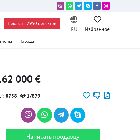
Показать 2950 объектов
RU
Избранное
егионы
Города
162 000 €
ef:
8758
1/879
Написать продавцу