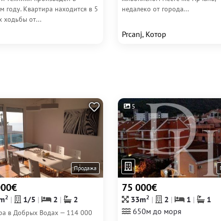
м году. Квартира находится в 5
недалеко от города...
 ходьбы от...
Prcanj, Котор
5
Продажа
000€
75 000€
2
2
m
1/5
2
2
33m
2
1
1
650м до моря
ра в Добрых Водах — 114 000