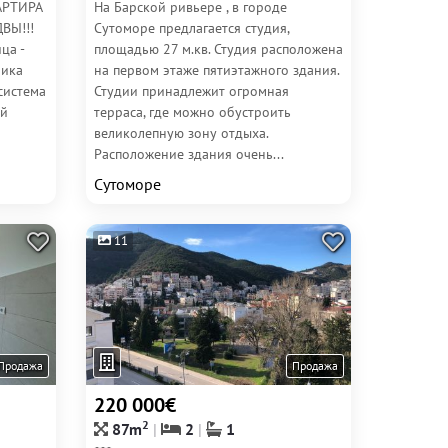
АРТИРА
На Барской ривьере , в городе
ВЫ!!!
Сутоморе предлагается студия,
ца -
площадью 27 м.кв. Студия расположена
ника
на первом этаже пятиэтажного здания.
система
Студии принадлежит огромная
ой
терраса, где можно обустроить
великолепную зону отдыха.
Расположение здания очень...
Сутоморе
11
Продажа
Продажа
220 000€
2
87m
2
1