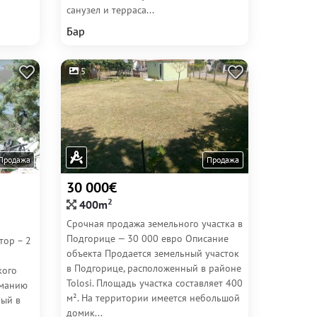
санузел и терраса...
Бар
5
Продажа
Продажа
30 000€
2
400m
Срочная продажа земельного участка в
Подгорице — 30 000 евро Описание
тор – 2
объекта Продается земельный участок
в Подгорице, расположенный в районе
кого
Tolosi. Площадь участка составляет 400
иманию
м². На территории имеется небольшой
ный в
домик...