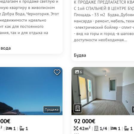
редлагаем к продаже светлую и
К ПРОДАЖЕ ПРЕДЛАГАЕТСЯ КВ
рную квартиру в живописном
С 1ой СПАЛЬНЕЙ В ЦЕНТРЕ БУД
 Добра Вода, Черногория. Этот
Площадь - 33 м2 Будва, Дубови
 недвижимости идеально
мансарда - ремонт, мебель, тех
ит как для постоянного
-электрический бойлер - сплит-
ния, так и для отдыха на
- вид на горы и город -в шагов
доступности необходимая...
 вода
Будва
6
Продажа
000€
92 000€
2
2
m
1
1
42m
1/4
1
1