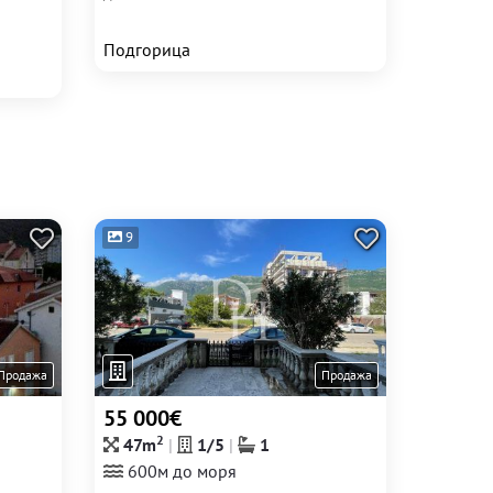
Подгорица
9
Продажа
Продажа
55 000€
2
47m
1/5
1
600м до моря