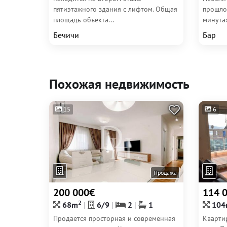
пятиэтажного здания с лифтом. Общая
прошло
площадь объекта...
минутах
Бечичи
Бар
Похожая недвижимость
15
6
Продажа
200 000€
114 
2
68m
6/9
2
1
104
Продается просторная и современная
Кварти