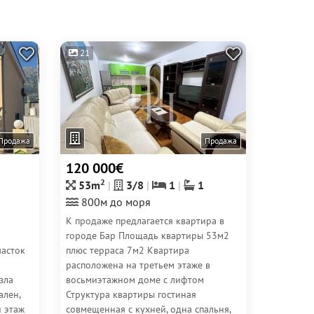
21
Продажа
Продажа
120 000€
2
53m
3/8
1
1
800м до моря
К продаже предлагается квартира в
городе Бар Площадь квартиры 53м2
часток
плюс терраса 7м2 Квартира
расположена на третьем этаже в
зла
восьмиэтажном доме с лифтом
ален,
Структура квартиры гостиная
й этаж
совмещенная с кухней, одна спальня,