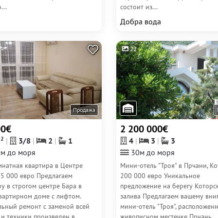
...
состоит из...
Добра вода
22
Продажа
00€
2 200 000€
2
m
3/8
2
1
4
3
3
м до моря
30м до моря
мнатная квартира в Центре
Мини-отель "Троя" в Прчани, Ко
95 000 евро Предлагаем
200 000 евро Уникальное
у в строгом центре Бара в
предложение на берегу Которс
вартирном доме с лифтом.
залива Предлагаем вашему вн
льный ремонт с заменой всей
мини-отель "Троя", расположен
 и техники произведен в
живописном местечке Прчань,