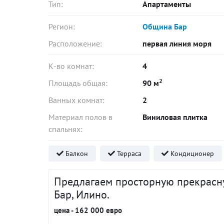
Тип:
Апартаменты
Регион:
Община Бар
Расположение:
первая линия моря
К-во комнат:
4
2
Площадь общая:
90 м
Ванных комнат:
2
Материал полов в
Виниловая плитка
спальнях:
Балкон
Терраса
Кондиционер
Предлагаем просторную прекрасну
Бар, Илино.
цена - 162 000 евро